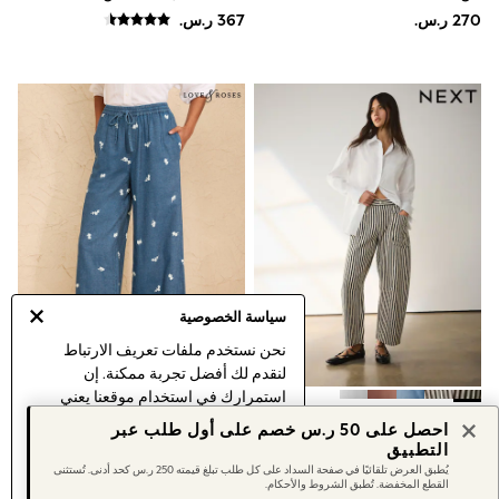
Shorts & Skirts
Sportswear
Sweatshirts & Hoodies
Swimwear
Tops & T-Shirts
Tracksuits
New In
Occasion and Party Dresses
Floral Dresses
School Dresses
Sequin Dresses
Short Sleeve Dresses
Longsleeve Dresses
100% Cotton Dresses
All Underwear
سياسة الخصوصية
Pyjamas
نحن نستخدم ملفات تعريف الارتباط
Thermals
Robes
لنقدم لك أفضل تجربة ممكنة. إن
Sleepsuits
استمرارك في استخدام موقعنا يعني
Slippers
أسود/أبيض مقلم - جينز واسع
بنطلون بمظهر دنيم واسع للغاية
موافقتك على استخدامنا لملفات تعريف
احصل على 50 ر.س خصم على أول طلب عبر
Socks & Tights
بجيوب مزدوجة
مطرَّز من Love & Roses
الارتباط.
التطبيق
All Footwear
اكتشف المزيد
عن إدارة إعدادات ملفات
يُطبق العرض تلقائيًا في صفحة السداد على كل طلب تبلغ قيمته 250 ر.س كحد أدنى. تُستثنى
Sandals & Clogs
القطع المخفضة. تُطبق الشروط والأحكام.
تعريف الارتباط (الكوكيز).