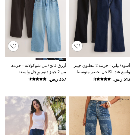
Baker by Ted Baker
Boden
Lipsy
Love & Roses
Mint Velvet
Monsoon
River Island
SCHOOWEAR
All Boys Schoolwear
Shoes
Trousers
أسود/نيلي - حزمة 2 بنطلون جينز
أزرق فاتح/بني شوكولاتة - حزمة
Shorts
Shirts
واسع عند الكاحل بخصر متوسط
من 2 جينز دنيم برِجل واسعة
Polo Shirts
الارتفاع
Sweatshirts & Jumpers
Coats & Jackets
Underwear
Socks
Multipacks
All Boys Sport & Swimwear
Trainers & Pumps
Swimwear
Tops
Shorts