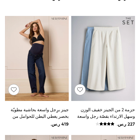
Sun Hats & Caps
Resort Styles
Boys' Holiday Shop
Boys' Travel Styles
Sunset Styles
Occasionwear
Sets & Outfits
Linen Collection
Tops & T-Shirts
Shirts
Polo Shirts
Swimwear
Shorts
Sandals & Clogs
Sun Safe
Rash Vests
Sun Hats & Caps
Sunglasses
حزمة 2 من الجينز خفيف الوزن
جينز برِجل واسعة بحاشية مطويّة
Baby Holiday Shop
وسهل الارتداء بقصّة رجل واسعة
بخصر يغطي البطن للحوامل من
Baby Summer Nightwear
Occasionwear
من The Set
Seraphine
Dresses
Sets & Outfits