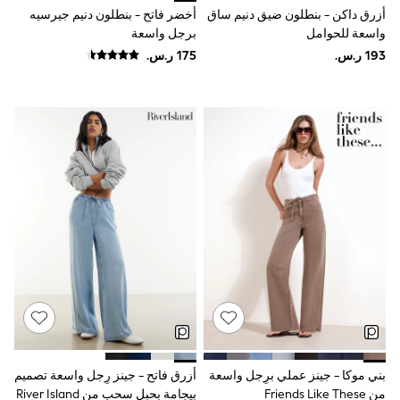
9-11 years
أزرق داكن - بنطلون ضيق دنيم ساق
أخضر فاتح - بنطلون دنيم جيرسيه
12-14 years
واسعة للحوامل
برجل واسعة
15+ years
All Clothing
Coats & Jackets
Dresses
Holiday Shop
Jeans
Jumpsuits & Playsuits
All Girl's New In
Kid's Top Picks
Top & Bottom Sets
Summer Dresses
Polka Dots
THE SET
World Cup
Knitwear
Loungewear
Nightwear & Pyjamas
Occasionwear
Pants & Leggings
Schoolwear
بني موكا - جينز عملي برِجل واسعة
أزرق فاتح - جينز رِجل واسعة تصميم
Sets & Outfits
Shirts & Blouses
من Friends Like These
بيجامة بحبل سحب من River Island