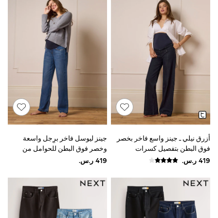
Rompers
Sandals
Swimwear
Sun Hats & Caps
Mens' Holiday Shop
Occasionwear
Shirts
Linen Collection
Polo Shirts
Tops & T-Shirts
Trousers & Chinos
Jeans
Sandals
Shorts
Swimwear
أزرق نيلي ـ جينز واسع فاخر بخصر
جينز ليوسل فاخر برِجل واسعة
Hats & Caps
فوق البطن بتفصيل كسرات
وخصر فوق البطن للحوامل من
Vests
Sunglasses
للحوامل من Seraphine
Seraphine
Beach Towels
Bags
Travel Bags
Luggage
Angel & Rocket
B by Ted Baker