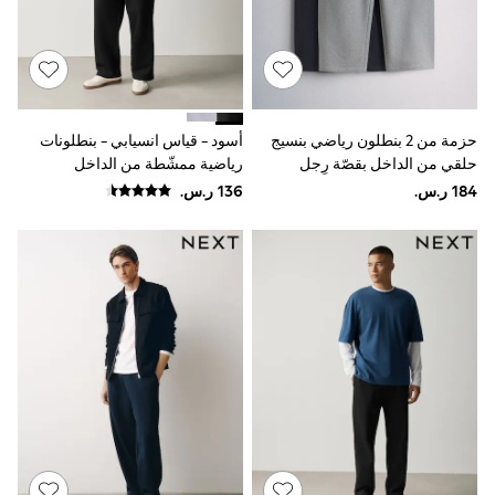
Sandals & Sliders
Jumpsuits & Playsuits
Shorts & Skirts
Sun Safe
Sun Hats & Caps
Sunglasses
Women's Holiday Shop
حزمة من 2 بنطلون رياضي بنسيج
أسود - قياس انسيابي - بنطلونات
Women's Travel Styles
حلقي من الداخل بقصّة رِجل
رياضية ممشّطة من الداخل
Dresses
مستقيمة من The Set
Occasionwear
Linen Collection
Tops & T-Shirts
Cover Ups & Kaftans
Sandals
Swimwear
Jumpsuits & Playsuits
Beachwear
Skirts
Trousers
Sunglasses
Sun Hats & Caps
Resort Styles
Boys' Holiday Shop
Boys' Travel Styles