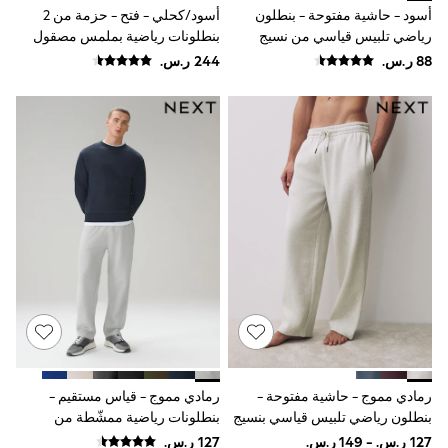
Mens' Holiday Shop
أسود - حاشية مفتوحة - بنطلون
أسود/كحلي - فتح - حزمة من 2
Occasionwear
رياضي تلبيس قياسي من نسيج
بنطلونات رياضية بملمس مصقول
Shirts
حلقي من الداخل
من الداخل وتلبيس قياسي
Linen Collection
Polo Shirts
Tops & T-Shirts
Trousers & Chinos
Jeans
Sandals
Shorts
Swimwear
Hats & Caps
Vests
Sunglasses
Beach Towels
Bags
Travel Bags
Luggage
Angel & Rocket
B by Ted Baker
Baker by Ted Baker
رمادي مموج - حاشية مفتوحة -
رمادي مموج - قياس مستقيم -
Boden
بنطلون رياضي تلبيس قياسي بنسيج
بنطلونات رياضية ممشّطة من
Lipsy
Love & Roses
ممشّط من الداخل
الداخل