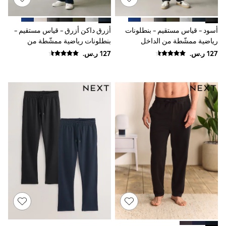
Sunset Styles
Occasionwear
Sets & Outfits
أسود - قياس مستقيم - بنطلونات
أزرق داكن أزرق - قياس مستقيم -
Linen Collection
رياضية ممشّطة من الداخل
بنطلونات رياضية ممشّطة من
Tops & T-Shirts
الداخل
Shirts
Polo Shirts
Swimwear
Shorts
Sandals & Clogs
Sun Safe
Rash Vests
Sun Hats & Caps
Sunglasses
Baby Holiday Shop
Baby Summer Nightwear
Occasionwear
Dresses
Sets & Outfits
Rompers
Sandals
Swimwear
Sun Hats & Caps