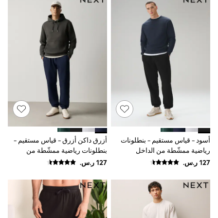
Shoes
Dresses
Trousers
Skirts
Shirts
Polo Shirts
Sweatshirts
Cardigans
Coats & Jackets
Underwear
Socks & Tights
Multipacks
All Girls Sports & Swimwear
Trainers & Pumps
Swimwear
أسود - قياس مستقيم - بنطلونات
أزرق داكن أزرق - قياس مستقيم -
Tops
رياضية ممشّطة من الداخل
بنطلونات رياضية ممشّطة من
Leggings
الداخل
Shorts
Joggers
adidas
Nike
Shop All
Shoes