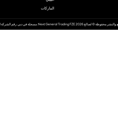
الماركات
صالح 2026 Next General Trading FZE. مسجلة في دبي. رقم الشركة 57324021