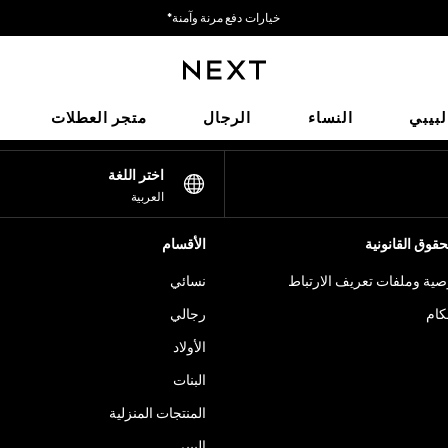
خيارات دفع مرنة وآمنة*
نحن نقبل
شبكاتنا الاجتماعية
لبيبي
النساء
الرجال
متجر العطلات
اختر اللغة
العربية
قوق القانونية
الأقسام
ية وملفات تعريف الارتباط
نسائي
كام
رجالي
الأولاد
البنات
المنتجات المنزلية
البيبي