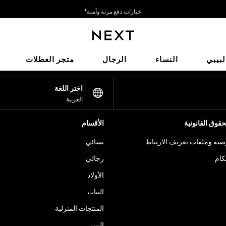
خيارات دفع مرنة وآمنة*
نحن نقبل
شبكاتنا الاجتماعية
لبيبي
النساء
الرجال
متجر العطلات
اختر اللغة
العربية
قوق القانونية
الأقسام
ية وملفات تعريف الارتباط
نسائي
كام
رجالي
الأولاد
البنات
المنتجات المنزلية
البيبي