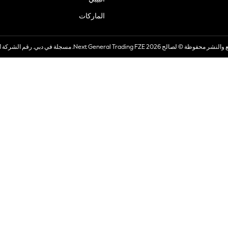
الماركات
صالح 2026 Next General Trading FZE. مسجلة في دبي. رقم الشركة 57324021