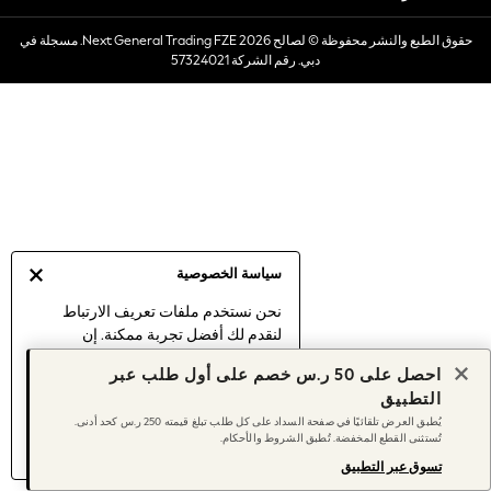
Dresses
حقوق الطبع والنشر محفوظة © لصالح 2026 Next General Trading FZE. مسجلة في
Occasionwear
دبي. رقم الشركة 57324021
Sets & Outfits
Linen Collection
Swimwear & Beachwear
Tops & T-Shirts
Sandals & Sliders
Jumpsuits & Playsuits
Shorts & Skirts
Sun Safe
سياسة الخصوصية
Sun Hats & Caps
Sunglasses
نحن نستخدم ملفات تعريف الارتباط
لنقدم لك أفضل تجربة ممكنة. إن
Women's Holiday Shop
استمرارك في استخدام موقعنا يعني
Women's Travel Styles
احصل على 50 ر.س خصم على أول طلب عبر
موافقتك على استخدامنا لملفات تعريف
Dresses
التطبيق
الارتباط.
Occasionwear
يُطبق العرض تلقائيًا في صفحة السداد على كل طلب تبلغ قيمته 250 ر.س كحد أدنى.
اكتشف المزيد
عن إدارة إعدادات ملفات
تُستثنى القطع المخفضة. تُطبق الشروط والأحكام.
Linen Collection
تعريف الارتباط (الكوكيز).
Tops & T-Shirts
تسوق عبر التطبيق