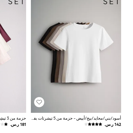
Shoes
Coats & Jackets
Bags & Accessories
Shirts
Polo Shirts
Shop all
Shoes
Coats & Jackets
Bags
Polo Shirts
Blue
Black
White
Grey
Green
Red
All Branded Schoolwear
adidas
Nike
Clarks
Start Rite
أسود/بني/محايد/بيج/أبيض - حزمة من 5 تيشرتات بفتحة ياقة بحافة مستديرة وبتلبيس ضيق من The Set
حزمة من 3 تيشِرتات بتشذيب دانتيل من The Set
Smiggle
Eastpak
Bags & Backpacks