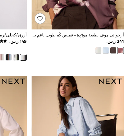
Mens' Holiday Shop
Occasionwear
Shirts
Linen Collection
Polo Shirts
Tops & T-Shirts
أرجواني موف بطبعة مورّدة - قميص كُم طويل ناعم ياقة ريفير
Trousers & Chinos
Jeans
Sandals
Shorts
Swimwear
Hats & Caps
Vests
Sunglasses
Beach Towels
Bags
Travel Bags
Luggage
Angel & Rocket
B by Ted Baker
Baker by Ted Baker
Boden
Lipsy