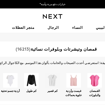
نحن نقبل
احصل على خصم بقيمة 50 ريالًا سعوديًّا على أول طلب لك عبر التطبيق*
لبيبي
النساء
الرجال
متجر العطلات
قمصان وتيشرتات وبلوفرات نسائية
(16213)
نيقة؛ استعرضي أحدث الصيحات والخامات بألوان هذا الموسم. مع الكاجوال الرائع
زات المعقدة والأشكال الملفوفة الجذابة و التيشرتات ذات الدانتيل الأمامي والب
تسوق حسب الفئة
الصدريات
تونك
أردية علوية رياضية
أردية علوية بحمالات
القمصان
فيست وأردية
كم قصير
كم طويل
أردية جسم تحتية
والبلوزات
علوية بحمالات