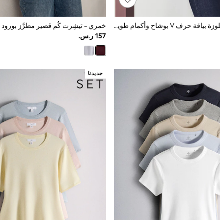
أخضر طباعة - بلوزة بياقة حرف V بوشاح وأكمام طويلة
خمري - تيشِرت كُم قصير مطرَّز بورود
جديدنا