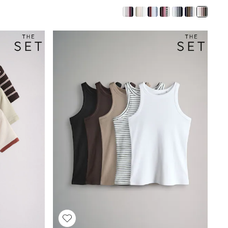
Caps
Belts
Jumpers
Polo Shirts
All Girls Sports & Swimwear
T-Shirts
Bags & Backpacks
Lunchboxes
Caps
Bags
Blouses
Shirts
Polo Shirts
GIRLS
E-Gift Card
New In
New In from Next
0-2 years
3-5 years
6-8 years
9-11 years
12-14 years
15+ years