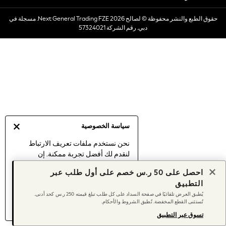
Dresses
حقوق الطبع والنشر محفوظة © لصالح 2026 Next General Trading FZE. مسجلة في
Occasionwear
دبي. رقم الشركة 57324021
Sets & Outfits
Linen Collection
Swimwear & Beachwear
Tops & T-Shirts
Sandals & Sliders
Jumpsuits & Playsuits
Shorts & Skirts
Sun Safe
سياسة الخصوصية
Sun Hats & Caps
Sunglasses
نحن نستخدم ملفات تعريف الارتباط
لنقدم لك أفضل تجربة ممكنة. إن
Women's Holiday Shop
استمرارك في استخدام موقعنا يعني
Women's Travel Styles
احصل على 50 ر.س خصم على أول طلب عبر
موافقتك على استخدامنا لملفات تعريف
Dresses
التطبيق
الارتباط.
Occasionwear
يُطبق العرض تلقائيًا في صفحة السداد على كل طلب تبلغ قيمته 250 ر.س كحد أدنى.
اكتشف المزيد
عن إدارة إعدادات ملفات
تُستثنى القطع المخفضة. تُطبق الشروط والأحكام.
Linen Collection
تعريف الارتباط (الكوكيز).
Tops & T-Shirts
تسوق عبر التطبيق