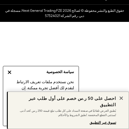
Dresses
حقوق الطبع والنشر محفوظة © لصالح 2026 Next General Trading FZE. مسجلة في
Occasionwear
دبي. رقم الشركة 57324021
Sets & Outfits
Linen Collection
Swimwear & Beachwear
Tops & T-Shirts
Sandals & Sliders
Jumpsuits & Playsuits
Shorts & Skirts
Sun Safe
سياسة الخصوصية
Sun Hats & Caps
Sunglasses
نحن نستخدم ملفات تعريف الارتباط
لنقدم لك أفضل تجربة ممكنة. إن
Women's Holiday Shop
استمرارك في استخدام موقعنا يعني
Women's Travel Styles
احصل على 50 ر.س خصم على أول طلب عبر
موافقتك على استخدامنا لملفات تعريف
Dresses
التطبيق
الارتباط.
Occasionwear
يُطبق العرض تلقائيًا في صفحة السداد على كل طلب تبلغ قيمته 250 ر.س كحد أدنى.
اكتشف المزيد
عن إدارة إعدادات ملفات
تُستثنى القطع المخفضة. تُطبق الشروط والأحكام.
Linen Collection
تعريف الارتباط (الكوكيز).
Tops & T-Shirts
تسوق عبر التطبيق