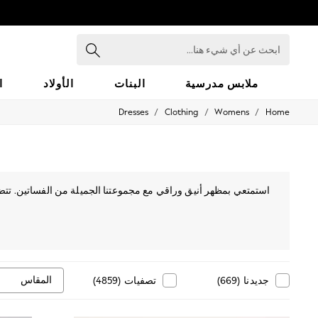
ابحث
عن
أي
شيء
ملابس مدرسية
البنات
الأولاد
ا
هنا...
/
/
/
Dresses
Clothing
Womens
Home
HOLIDAY SHOP
Holiday Shop
Modest Holiday Outfits
Sunset Styles
Summer Nightwear
Occasionwear
استمتعي بمظهر أنيق وراقي مع مجموعتنا الجميلة من الفساتين. ت
Girls
توفر لك المظهر الأنيق والجذاب. كما
Girls' Holiday Shop
Girls' Travel Styles
Sunset Styles
Dresses
Occasionwear
Sets & Outfits
المقاس
جديدنا
(
669
)
تصفيات
(
4859
)
Linen Collection
Swimwear & Beachwear