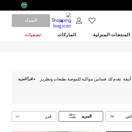
السداد
0
المنتجات المنزلية
الماركات
تصفيات
نيقة. نقدم لك فساتين مواكبة للموضة بطبعات وتطريز
+ اقرأ المزيد
الي. حان الوقت للتألق.
فرز
قاس
المزيد