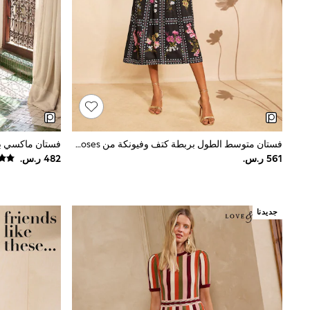
All Girls Schoolwear
Shoes
Dresses
Trousers
Skirts
Shirts
Polo Shirts
Sweatshirts
Cardigans
Coats & Jackets
Underwear
فستان متوسط الطول بربطة كتف وفيونكة من Love & Roses
Socks & Tights
Multipacks
All Girls Sports & Swimwear
Trainers & Pumps
Swimwear
جديدنا
Tops
Leggings
Shorts
Joggers
adidas
Nike
Shop All