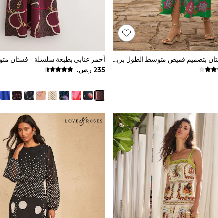
كريم زهور - فستان بتصميم قميص متوسط الطول برباط خصر من Love & Roses