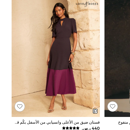
 منفوخ
فستان ضيق من الأعلى وانسيابي من الأسفل بكُم قصير بقصة مفصلة خصوصًا وبألوان متباينة من Love & Roses