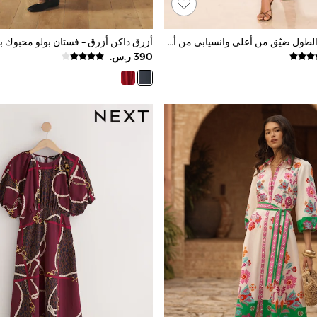
فستان متوسط الطول ضيّق من أعلى وانسيابي من أسفل بطبعة مورّدة تشكيلة Mandy Sade من Lipsy