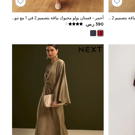
أزرق داكن أزرق - فستان بولو محبوك بياقة بتصميم 2 في 1 مع تنورة قطن من Laura Ashley
أحمر - فستان بولو محبوك بياقة بتصميم 2 في 1 مع تنورة قطن من Laura Ashley