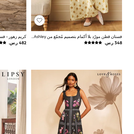
Love & Roses
Mint Velvet
Monsoon
River Island
SCHOOWEAR
All Boys Schoolwear
Shoes
فستان قطن مورّد بلا أكمام بتصميم مُجمّع من Laura Ashley
Trousers
Shorts
Shirts
Polo Shirts
Sweatshirts & Jumpers
Coats & Jackets
Underwear
Socks
Multipacks
All Boys Sport & Swimwear
Trainers & Pumps
Swimwear
Tops
Shorts
Joggers
adidas
Nike