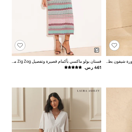
أسود منقط - فستان متوسط الطول بتنورة شيفون بطيات Godet من Love & Roses
فستان بولو ماكسي بأكمام قصيرة وتفصيل Zig Zag من Lipsy