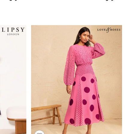
Boys' Travel Styles
Sunset Styles
Occasionwear
Sets & Outfits
Linen Collection
Tops & T-Shirts
Shirts
Polo Shirts
Swimwear
Shorts
Sandals & Clogs
Sun Safe
Rash Vests
Sun Hats & Caps
Sunglasses
Baby Holiday Shop
Baby Summer Nightwear
Occasionwear
Dresses
Sets & Outfits
Rompers
Sandals
Swimwear
Sun Hats & Caps