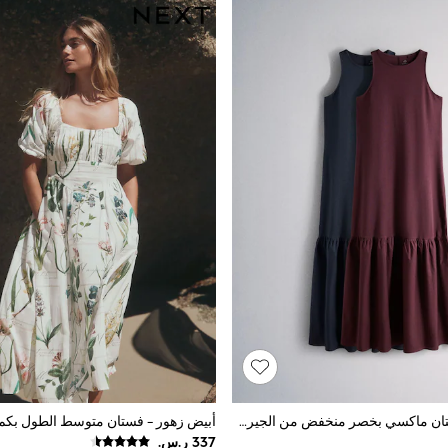
حزمة من 2 فستان ماكسي بخصر منخفض من الجيرسي والنسيج من The Set
أبيض زهور - فستان متوسط الطول بكم