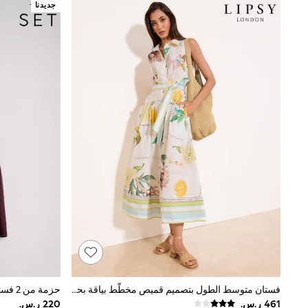
Tops & T-Shirts
جديدنا
Sandals & Sliders
Jumpsuits & Playsuits
Shorts & Skirts
Sun Safe
Sun Hats & Caps
Sunglasses
Women's Holiday Shop
Women's Travel Styles
Dresses
Occasionwear
Linen Collection
Tops & T-Shirts
Cover Ups & Kaftans
Sandals
Swimwear
Jumpsuits & Playsuits
Beachwear
Skirts
Trousers
Sunglasses
Sun Hats & Caps
Resort Styles
فستان متوسط الطول بتصميم قميص مخطّط بياقة بحمَّالة رقبة وحزام رباط من Lipsy
Boys' Holiday Shop