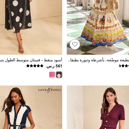
فستان ماكسي بطبعة موضّعة، بأشرطة وتنورة بطبقات من مزيج القطن والفيسكوز من Lipsy