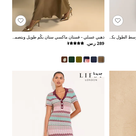
أحمر عنابي بطبعة سلسلة - فستان متوسط الطول بكم منفوخ
ذهبي عسلي - فستان ماكسي ستان بكُم طويل وبتصميم ملتف من الأمام
جديدنا