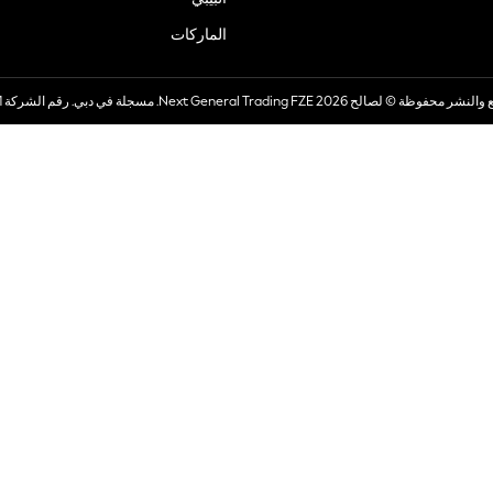
الماركات
صالح 2026 Next General Trading FZE. مسجلة في دبي. رقم الشركة 57324021