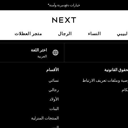
خيارات دفع مرنة وآمنة*
نحن نقبل
شبكاتنا الاجتماعية
لبيبي
النساء
الرجال
متجر العطلات
اختر اللغة
العربية
قوق القانونية
الأقسام
ية وملفات تعريف الارتباط
نسائي
كام
رجالي
الأولاد
البنات
المنتجات المنزلية
البيبي