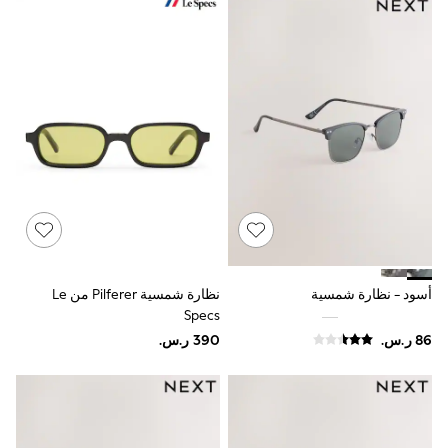
Sets & Outfits
Linen Collection
Swimwear & Beachwear
Tops & T-Shirts
Sandals & Sliders
Jumpsuits & Playsuits
Shorts & Skirts
Sun Safe
Sun Hats & Caps
Sunglasses
Women's Holiday Shop
Women's Travel Styles
Dresses
Occasionwear
Linen Collection
Tops & T-Shirts
أسود - نظارة شمسية
نظارة شمسية Pilferer من Le
Cover Ups & Kaftans
Specs
Sandals
Swimwear
Jumpsuits & Playsuits
Beachwear
Skirts
Trousers
Sunglasses