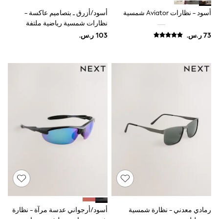
adidas
Nike
أسود - نظارات Aviator شمسية
أسود/أزرق ـ بتصاميم عاكسة -
Shop All
نظارات شمسية رياضية ملتفة
Shoes
بعدسات مستقطبة
Coats & Jackets
Bags & Accessories
Shirts
Polo Shirts
Shop all
Shoes
Coats & Jackets
Bags
Polo Shirts
Blue
Black
White
Grey
Green
Red
All Branded Schoolwear
adidas
Nike
Clarks
رمادي معدني - نظارة شمسية
أسود/أرجواني عدسة مرآة - نظارة
Start Rite