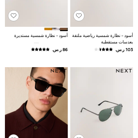
Baker by Ted Baker
Boden
Lipsy
Love & Roses
Mint Velvet
Monsoon
أسود - نظارة شمسية رياضية ملتفة
أسود - نظارة شمسية مستديرة
River Island
بعدسات مستقطبة
SCHOOWEAR
All Boys Schoolwear
Shoes
Trousers
Shorts
Shirts
Polo Shirts
Sweatshirts & Jumpers
Coats & Jackets
Underwear
Socks
Multipacks
All Boys Sport & Swimwear
Trainers & Pumps
Swimwear
Tops
Shorts