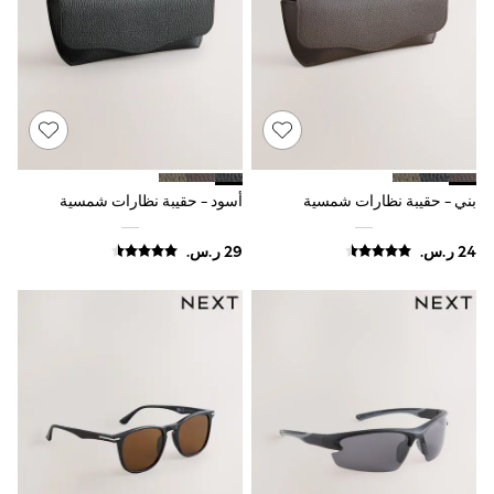
Rompers
Sandals
Swimwear
Sun Hats & Caps
Mens' Holiday Shop
Occasionwear
Shirts
Linen Collection
Polo Shirts
Tops & T-Shirts
بني - حقيبة نظارات شمسية
أسود - حقيبة نظارات شمسية
Trousers & Chinos
Jeans
Sandals
Shorts
Swimwear
Hats & Caps
Vests
Sunglasses
Beach Towels
Bags
Travel Bags
Luggage
Angel & Rocket
B by Ted Baker