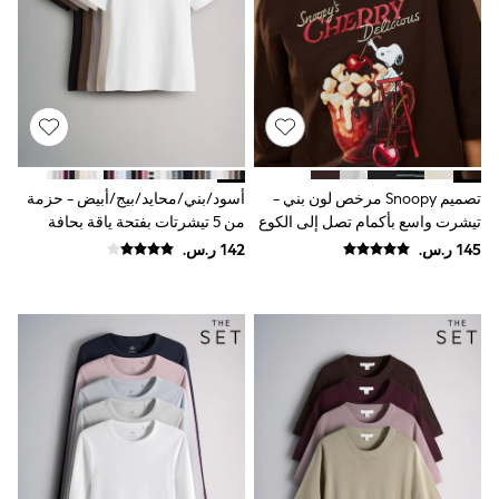
Joggers
adidas
Nike
All Girls Schoolwear
Shoes
Dresses
Trousers
Skirts
Shirts
تصميم Snoopy مرخص لون بني -
أسود/بني/محايد/بيج/أبيض - حزمة
Polo Shirts
تيشرت واسع بأكمام تصل إلى الكوع
من 5 تيشرتات بفتحة ياقة بحافة
Sweatshirts
وياقة مستديرة
مستديرة وبتلبيس ضيق من The Set
Cardigans
Coats & Jackets
Underwear
Socks & Tights
Multipacks
All Girls Sports & Swimwear
Trainers & Pumps
Swimwear
Tops
Leggings
Shorts
Joggers