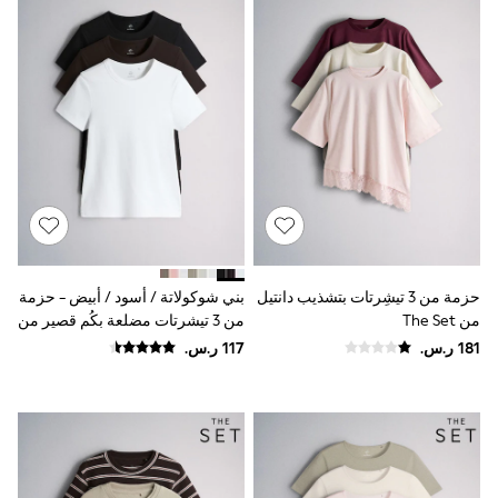
Rompers
Sandals
Swimwear
Sun Hats & Caps
Mens' Holiday Shop
Occasionwear
Shirts
Linen Collection
Polo Shirts
Tops & T-Shirts
Trousers & Chinos
Jeans
Sandals
Shorts
Swimwear
حزمة من 3 تيشِرتات بتشذيب دانتيل
بني شوكولاتة / أسود / أبيض - حزمة
Hats & Caps
من The Set
من 3 تيشرتات مضلعة بكُم قصير من
Vests
The Set
Sunglasses
Beach Towels
Bags
Travel Bags
Luggage
Angel & Rocket
B by Ted Baker