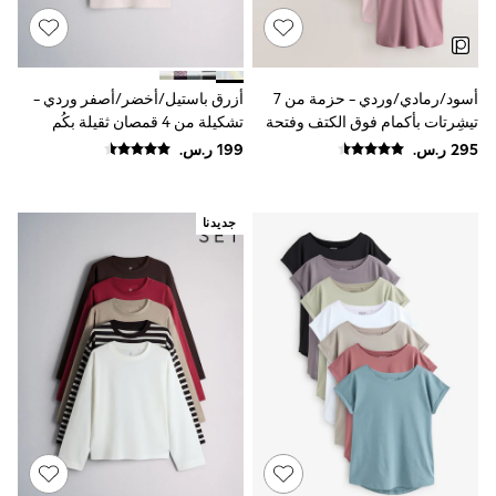
Smiggle
Eastpak
Bags & Backpacks
Caps
أسود/رمادي/وردي - حزمة من 7
أزرق باستيل/أخضر/أصفر وردي -
Belts
Jumpers
تيشِرتات بأكمام فوق الكتف وفتحة
تشكيلة من 4 قمصان ثقيلة بكُم
Polo Shirts
رقبة حرف V
قصير من The Set
All Girls Sports & Swimwear
T-Shirts
Bags & Backpacks
جديدنا
Lunchboxes
Caps
Bags
Blouses
Shirts
Polo Shirts
GIRLS
E-Gift Card
New In
New In from Next
0-2 years
3-5 years
6-8 years