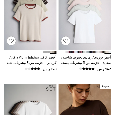
Baker by Ted Baker
Boden
Lipsy
Love & Roses
Mint Velvet
Monsoon
River Island
SCHOOWEAR
All Boys Schoolwear
Shoes
Trousers
Shorts
أبيض/وردي/رمادي بخيوط شاحبة/
أخضر كاكي/مخطط Plum داكن/
Shirts
محايد - حزمة من 5 تيشرتات بفتحة
كريمي - حزمة من 3 تيشرتات شبه
Polo Shirts
ياقة بحافة مستديرة وبتلبيس ضيق
شفافة بملمس ناعم ومزينة بطبقة
Sweatshirts & Jumpers
من The Set
شكلية من The Set
Coats & Jackets
Underwear
Socks
جديدنا
Multipacks
All Boys Sport & Swimwear
Trainers & Pumps
Swimwear
Tops
Shorts