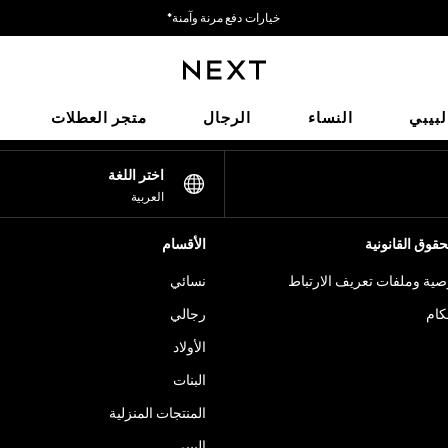
خيارات دفع مرنة وآمنة*
نحن نقبل
شبكاتنا الاجتماعية
لبيبي
النساء
الرجال
متجر العطلات
اختر اللغة
العربية
قوق القانونية
الأقسام
ية وملفات تعريف الارتباط
نسائي
كام
رجالي
الأولاد
البنات
المنتجات المنزلية
البيبي