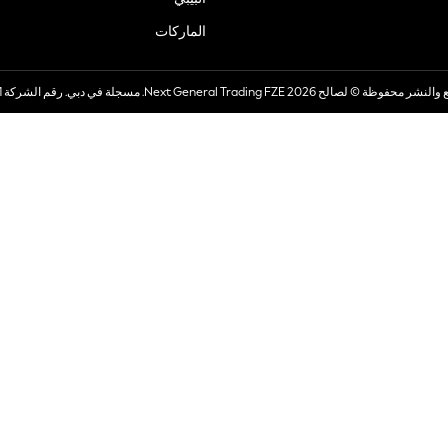
الماركات
صالح 2026 Next General Trading FZE. مسجلة في دبي. رقم الشركة 57324021