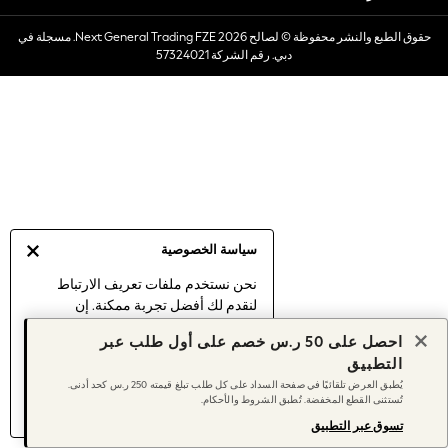
Dresses
حقوق الطبع والنشر محفوظة © لصالح 2026 Next General Trading FZE. مسجلة في
Occasionwear
دبي. رقم الشركة 57324021
Sets & Outfits
Linen Collection
Swimwear & Beachwear
Tops & T-Shirts
Sandals & Sliders
Jumpsuits & Playsuits
Shorts & Skirts
Sun Safe
سياسة الخصوصية
Sun Hats & Caps
Sunglasses
نحن نستخدم ملفات تعريف الارتباط
لنقدم لك أفضل تجربة ممكنة. إن
Women's Holiday Shop
استمرارك في استخدام موقعنا يعني
Women's Travel Styles
احصل على 50 ر.س خصم على أول طلب عبر
موافقتك على استخدامنا لملفات تعريف
Dresses
التطبيق
الارتباط.
Occasionwear
يُطبق العرض تلقائيًا في صفحة السداد على كل طلب تبلغ قيمته 250 ر.س كحد أدنى.
اكتشف المزيد
عن إدارة إعدادات ملفات
تُستثنى القطع المخفضة. تُطبق الشروط والأحكام.
Linen Collection
تعريف الارتباط (الكوكيز).
Tops & T-Shirts
تسوق عبر التطبيق