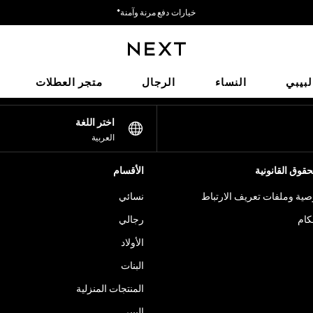
خيارات دفع مرنة وآمنة*
نحن نقبل
شبكاتنا الاجتماعية
لبيبي
النساء
الرجال
متجر العطلات
اختر اللغة
العربية
قوق القانونية
الأقسام
ية وملفات تعريف الارتباط
نسائي
كام
رجالي
الأولاد
البنات
المنتجات المنزلية
البيبي