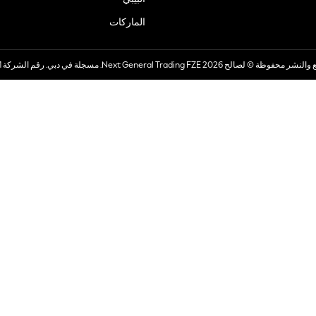
الماركات
صالح 2026 Next General Trading FZE. مسجلة في دبي. رقم الشركة 57324021