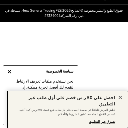
Dresses
حقوق الطبع والنشر محفوظة © لصالح 2026 Next General Trading FZE. مسجلة في
Occasionwear
دبي. رقم الشركة 57324021
Sets & Outfits
Linen Collection
Swimwear & Beachwear
Tops & T-Shirts
Sandals & Sliders
Jumpsuits & Playsuits
Shorts & Skirts
Sun Safe
سياسة الخصوصية
Sun Hats & Caps
Sunglasses
نحن نستخدم ملفات تعريف الارتباط
لنقدم لك أفضل تجربة ممكنة. إن
Women's Holiday Shop
استمرارك في استخدام موقعنا يعني
Women's Travel Styles
احصل على 50 ر.س خصم على أول طلب عبر
موافقتك على استخدامنا لملفات تعريف
Dresses
التطبيق
الارتباط.
Occasionwear
يُطبق العرض تلقائيًا في صفحة السداد على كل طلب تبلغ قيمته 250 ر.س كحد أدنى.
اكتشف المزيد
عن إدارة إعدادات ملفات
تُستثنى القطع المخفضة. تُطبق الشروط والأحكام.
Linen Collection
تعريف الارتباط (الكوكيز).
Tops & T-Shirts
تسوق عبر التطبيق