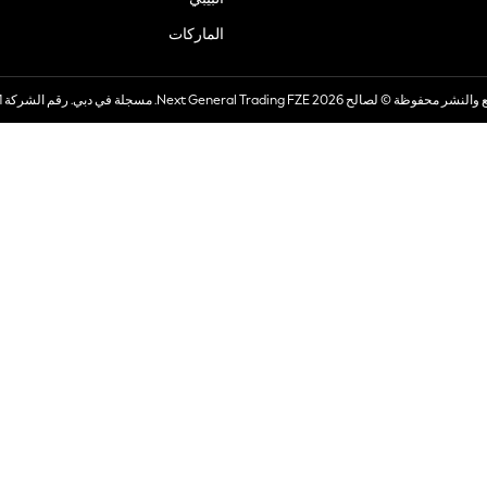
الماركات
صالح 2026 Next General Trading FZE. مسجلة في دبي. رقم الشركة 57324021