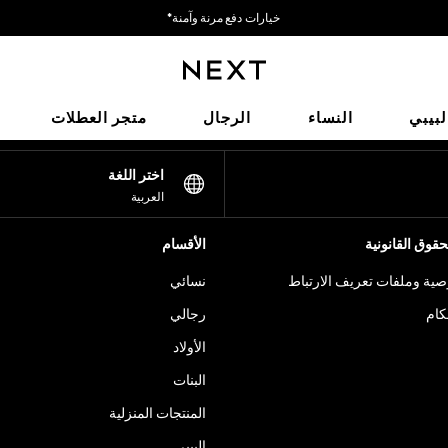
خيارات دفع مرنة وآمنة*
نحن نقبل
شبكاتنا الاجتماعية
لبيبي
النساء
الرجال
متجر العطلات
اختر اللغة
العربية
قوق القانونية
الأقسام
ية وملفات تعريف الارتباط
نسائي
كام
رجالي
الأولاد
البنات
المنتجات المنزلية
البيبي