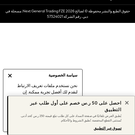
Dresses
حقوق الطبع والنشر محفوظة © لصالح 2026 Next General Trading FZE. مسجلة في
Occasionwear
دبي. رقم الشركة 57324021
Sets & Outfits
Linen Collection
Swimwear & Beachwear
Tops & T-Shirts
Sandals & Sliders
Jumpsuits & Playsuits
Shorts & Skirts
Sun Safe
سياسة الخصوصية
Sun Hats & Caps
Sunglasses
نحن نستخدم ملفات تعريف الارتباط
لنقدم لك أفضل تجربة ممكنة. إن
Women's Holiday Shop
استمرارك في استخدام موقعنا يعني
Women's Travel Styles
احصل على 50 ر.س خصم على أول طلب عبر
موافقتك على استخدامنا لملفات تعريف
Dresses
التطبيق
الارتباط.
Occasionwear
يُطبق العرض تلقائيًا في صفحة السداد على كل طلب تبلغ قيمته 250 ر.س كحد أدنى.
اكتشف المزيد
عن إدارة إعدادات ملفات
تُستثنى القطع المخفضة. تُطبق الشروط والأحكام.
Linen Collection
تعريف الارتباط (الكوكيز).
Tops & T-Shirts
تسوق عبر التطبيق