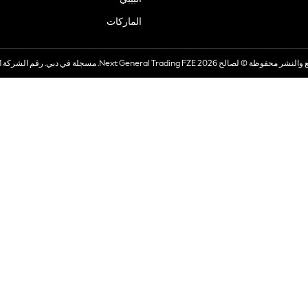
الماركات
صالح 2026 Next General Trading FZE. مسجلة في دبي. رقم الشركة 57324021