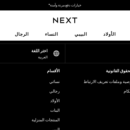
خيارات دفع مرنة وآمنة*
نحن نقبل
شبكاتنا الاجتماعية
الأولاد
البيبي
النساء
الرجال
اختر اللغة
العربية
قوق القانونية
الأقسام
ية وملفات تعريف الارتباط
نسائي
كام
رجالي
الأولاد
البنات
المنتجات المنزلية
البيبي