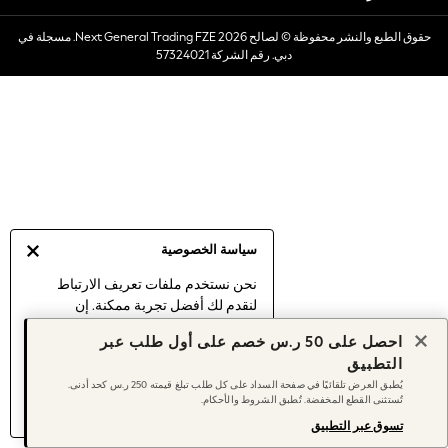
Dresses
حقوق الطبع والنشر محفوظة © لصالح 2026 Next General Trading FZE. مسجلة في
Occasionwear
دبي. رقم الشركة 57324021
Sets & Outfits
Linen Collection
Swimwear & Beachwear
Tops & T-Shirts
Sandals & Sliders
Jumpsuits & Playsuits
Shorts & Skirts
Sun Safe
سياسة الخصوصية
Sun Hats & Caps
Sunglasses
نحن نستخدم ملفات تعريف الارتباط
لنقدم لك أفضل تجربة ممكنة. إن
Women's Holiday Shop
استمرارك في استخدام موقعنا يعني
Women's Travel Styles
احصل على 50 ر.س خصم على أول طلب عبر
موافقتك على استخدامنا لملفات تعريف
Dresses
التطبيق
الارتباط.
Occasionwear
يُطبق العرض تلقائيًا في صفحة السداد على كل طلب تبلغ قيمته 250 ر.س كحد أدنى.
اكتشف المزيد
عن إدارة إعدادات ملفات
تُستثنى القطع المخفضة. تُطبق الشروط والأحكام.
Linen Collection
تعريف الارتباط (الكوكيز).
Tops & T-Shirts
تسوق عبر التطبيق