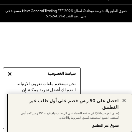
Dresses
حقوق الطبع والنشر محفوظة © لصالح 2026 Next General Trading FZE. مسجلة في
Occasionwear
دبي. رقم الشركة 57324021
Sets & Outfits
Linen Collection
Swimwear & Beachwear
Tops & T-Shirts
Sandals & Sliders
Jumpsuits & Playsuits
Shorts & Skirts
Sun Safe
سياسة الخصوصية
Sun Hats & Caps
Sunglasses
نحن نستخدم ملفات تعريف الارتباط
لنقدم لك أفضل تجربة ممكنة. إن
Women's Holiday Shop
استمرارك في استخدام موقعنا يعني
Women's Travel Styles
احصل على 50 ر.س خصم على أول طلب عبر
موافقتك على استخدامنا لملفات تعريف
Dresses
التطبيق
الارتباط.
Occasionwear
يُطبق العرض تلقائيًا في صفحة السداد على كل طلب تبلغ قيمته 250 ر.س كحد أدنى.
اكتشف المزيد
عن إدارة إعدادات ملفات
تُستثنى القطع المخفضة. تُطبق الشروط والأحكام.
Linen Collection
تعريف الارتباط (الكوكيز).
Tops & T-Shirts
تسوق عبر التطبيق