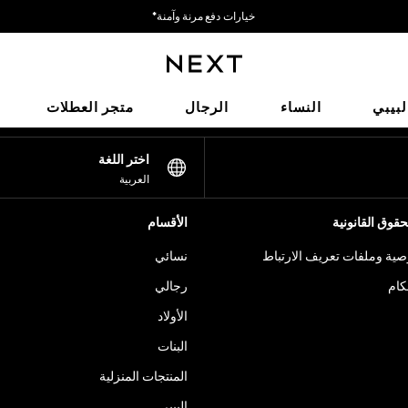
خيارات دفع مرنة وآمنة*
نحن نقبل
شبكاتنا الاجتماعية
لبيبي
النساء
الرجال
متجر العطلات
اختر اللغة
العربية
قوق القانونية
الأقسام
ية وملفات تعريف الارتباط
نسائي
كام
رجالي
الأولاد
البنات
المنتجات المنزلية
البيبي