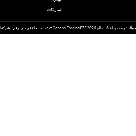
الماركات
صالح 2026 Next General Trading FZE. مسجلة في دبي. رقم الشركة 57324021