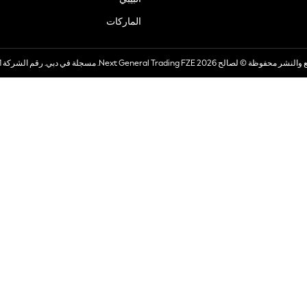
الماركات
صالح 2026 Next General Trading FZE. مسجلة في دبي. رقم الشركة 57324021