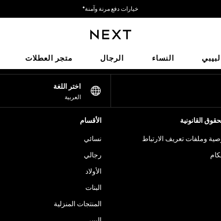
خيارات دفع مرنة وآمنة*
نحن نقبل
شبكاتنا الاجتماعية
لبيبي
النساء
الرجال
متجر العطلات
اختر اللغة
العربية
قوق القانونية
الأقسام
ية وملفات تعريف الارتباط
نسائي
كام
رجالي
الأولاد
البنات
المنتجات المنزلية
البيبي