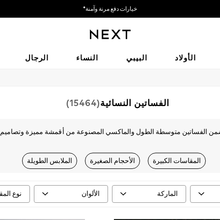
خيارات دفع مرنة وآمنة*
نحن نقبل
الأولاد
البيبي
النساء
الرجال
الفساتين النسائية
(15464)
تضمن الفساتين متوسطة الطول والماكسي المصنوعة من أقمشة مميزة وتصاميم أ
 يمكنك إضفاء لمسة خاصة على مظهرك مع المجوهرات الرائعة وحذاء رقيق بكعب ع
تسوق حسب الفئة
المقاسات الكبيرة
الأحجام الصغيرة
الملابس الطويلة
فساتين
الماركة
الألوان
نوع الم