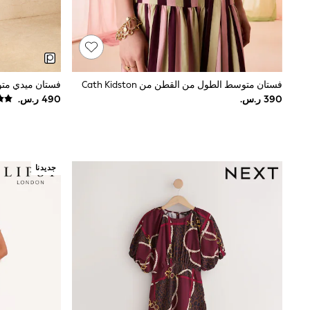
Love & Roses
Mint Velvet
Monsoon
River Island
SCHOOWEAR
All Boys Schoolwear
Shoes
فستان متوسط الطول من القطن من Cath Kidston
Trousers
Shorts
Shirts
Polo Shirts
Sweatshirts & Jumpers
Coats & Jackets
جديدنا
Underwear
Socks
Multipacks
All Boys Sport & Swimwear
Trainers & Pumps
Swimwear
Tops
Shorts
Joggers
adidas
Nike