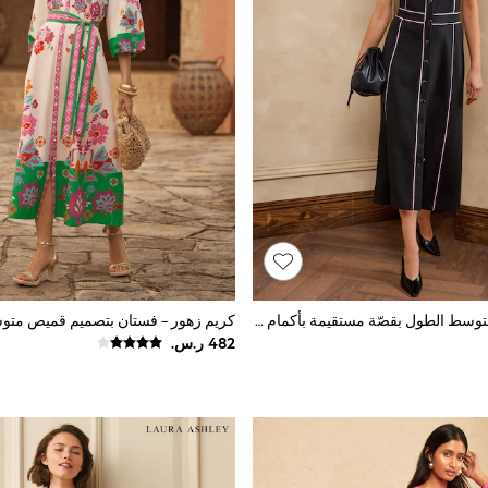
أسود - فستان متوسط الطول بقصّة مستقيمة بأكمام قصيرة وحواف أنبوبية متباينة من Love & Roses