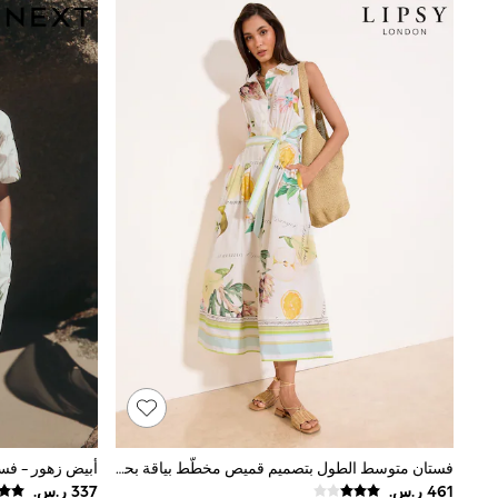
Tops & T-Shirts
Sandals & Sliders
Jumpsuits & Playsuits
Shorts & Skirts
Sun Safe
Sun Hats & Caps
Sunglasses
Women's Holiday Shop
Women's Travel Styles
Dresses
Occasionwear
Linen Collection
Tops & T-Shirts
Cover Ups & Kaftans
Sandals
Swimwear
Jumpsuits & Playsuits
Beachwear
Skirts
Trousers
Sunglasses
Sun Hats & Caps
Resort Styles
فستان متوسط الطول بتصميم قميص مخطّط بياقة بحمَّالة رقبة وحزام رباط من Lipsy
أبيض زهور - فس
Boys' Holiday Shop