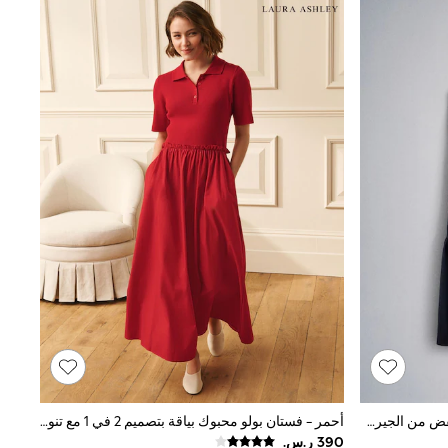
حزمة من 2 فستان ماكسي بخصر منخفض من الجيرسي والنسيج من The Set
أحمر - فستان بولو محبوك بياقة بتصميم 2 في 1 مع تنورة قطن من Laura Ashley