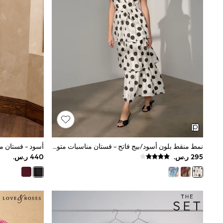
Shoes
Coats & Jackets
Bags & Accessories
Shirts
Polo Shirts
Shop all
Shoes
Coats & Jackets
Bags
Polo Shirts
Blue
Black
White
Grey
Green
Red
نمط منقط بلون أسود/بيج فاتح - فستان مناسبات متوسط الطول بياقة حرف V مع كشكشة
All Branded Schoolwear
adidas
Nike
Clarks
Start Rite
Smiggle
Eastpak
Bags & Backpacks