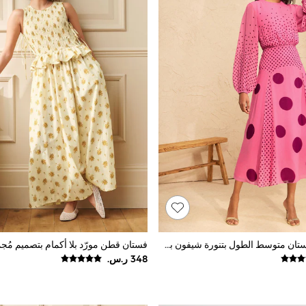
وردي منقط - فستان متوسط الطول بتنورة شيفون بطيات Godet من Love & Roses