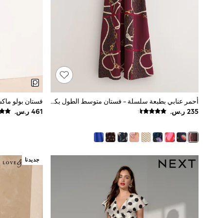
All Girls Schoolwear
Shoes
Dresses
Trousers
Skirts
Shirts
Polo Shirts
Sweatshirts
Cardigans
Coats & Jackets
Underwear
أحمر عنابي بطبعة سلسلة - فستان متوسط الطول بكم منفوخ
Socks & Tights
Multipacks
All Girls Sports & Swimwear
Trainers & Pumps
Swimwear
Tops
جديدنا
Leggings
Shorts
Joggers
adidas
Nike
Shop All