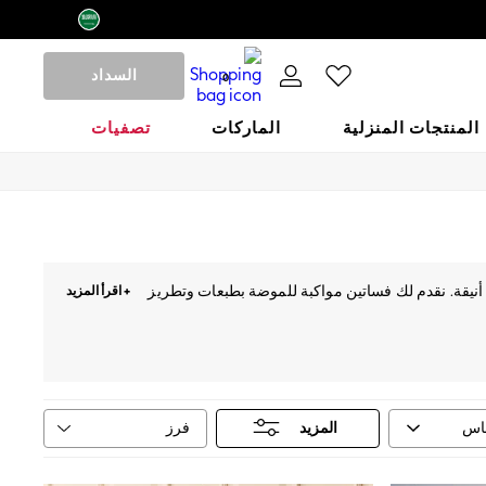
السداد
0
المنتجات المنزلية
الماركات
تصفيات
نيقة. نقدم لك فساتين مواكبة للموضة بطبعات وتطريز
+ اقرأ المزيد
الي. حان الوقت للتألق.
فرز
قاس
المزيد