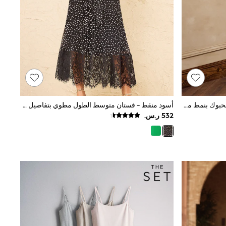
ألوان متعددة - فستان متوسط الطول محبوك بنمط مخطّط بكُم قصير من Love & Roses
أسود منقط - فستان متوسط الطول مطوي بتفاصيل من الدانتيل من Love & Roses