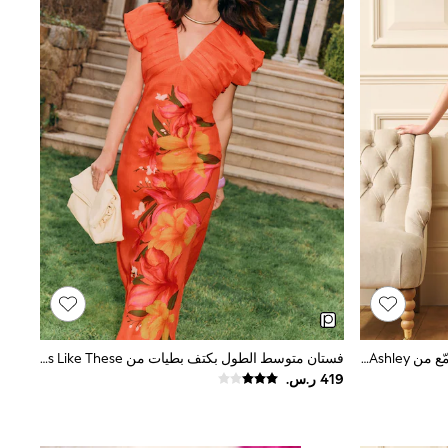
فستان قطن مورّد بلا أكمام بتصميم مُجمّع من Laura Ashley
فستان متوسط الطول بكتف بطيات من Friends Like These بالتعاون مع Lucy Mecklenburgh