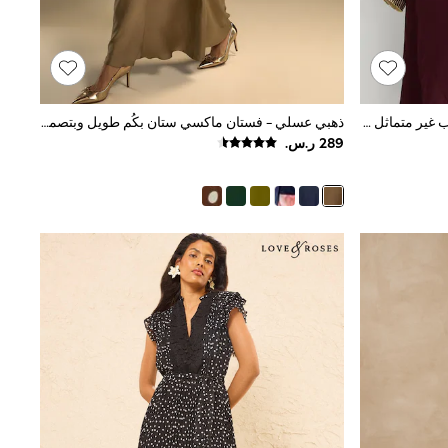
أحمر توتي - فستان ماكسي بتفصيل كاب غير متماثل Winnie من Reiss
ذهبي عسلي - فستان ماكسي ستان بكُم طويل وبتصميم ملتف من الأمام