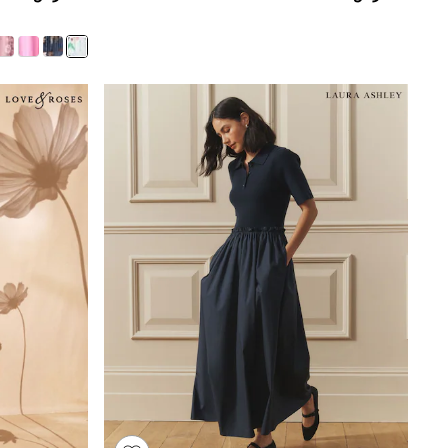
Boys' Travel Styles
Sunset Styles
Occasionwear
Sets & Outfits
Linen Collection
Tops & T-Shirts
Shirts
Polo Shirts
Swimwear
Shorts
Sandals & Clogs
Sun Safe
Rash Vests
Sun Hats & Caps
Sunglasses
Baby Holiday Shop
Baby Summer Nightwear
Occasionwear
Dresses
Sets & Outfits
Rompers
Sandals
Swimwear
Sun Hats & Caps