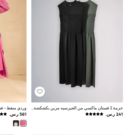
Caps
Belts
Jumpers
Polo Shirts
All Girls Sports & Swimwear
T-Shirts
Bags & Backpacks
Lunchboxes
Caps
Bags
Blouses
Shirts
Polo Shirts
GIRLS
E-Gift Card
New In
New In from Next
0-2 years
3-5 years
حزمة 2 فستان ماكسي من الجيرسيه مزين بكشكشة من The Set
6-8 years
9-11 years
12-14 years
15+ years