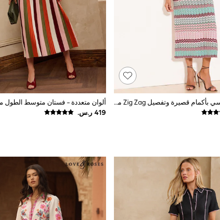
فستان بولو ماكسي بأكمام قصيرة وتفصيل Zig Zag من Lipsy