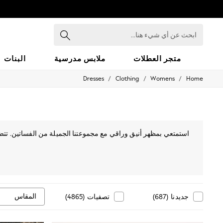
ابحث
عن
أي
شيء
متجر العطلات
ملابس مدرسية
البنات
هنا...
/
/
/
Dresses
Clothing
Womens
Home
HOLIDAY SHOP
Holiday Shop
Modest Holiday Outfits
Sunset Styles
Summer Nightwear
Occasionwear
استمتعي بمظهر أنيق وراقي مع مجموعتنا الجميلة من الفساتين. ت
Girls
توفر لك المظهر الأنيق والجذاب. كما
Girls' Holiday Shop
Girls' Travel Styles
Sunset Styles
Dresses
Occasionwear
Sets & Outfits
المقاس
جديدنا
(
687
)
تصفيات
(
4865
)
Linen Collection
Swimwear & Beachwear