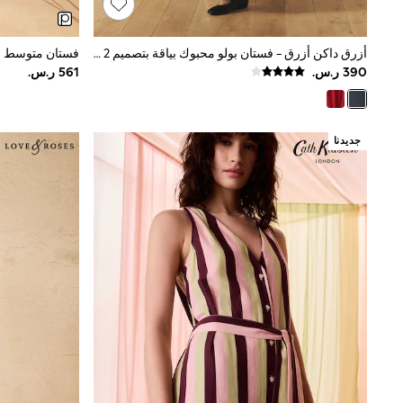
Mens' Holiday Shop
Occasionwear
Shirts
أزرق داكن أزرق - فستان بولو محبوك بياقة بتصميم 2 في 1 مع تنورة قطن من Laura Ashley
Linen Collection
Polo Shirts
Tops & T-Shirts
Trousers & Chinos
Jeans
جديدنا
Sandals
Shorts
Swimwear
Hats & Caps
Vests
Sunglasses
Beach Towels
Bags
Travel Bags
Luggage
Angel & Rocket
B by Ted Baker
Baker by Ted Baker
Boden
Lipsy