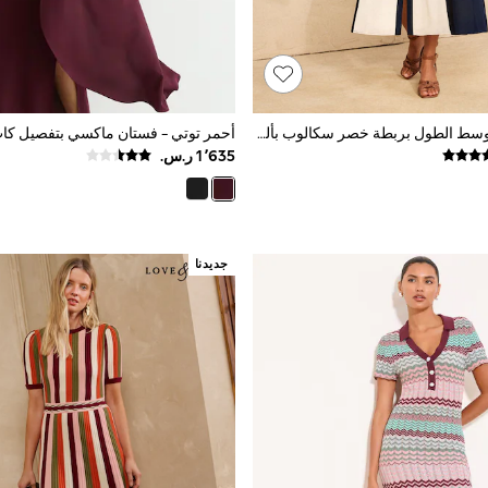
فستان ميدي متوسط الطول بربطة خصر سكالوب بألوان متباينة من Love & Roses
جديدنا