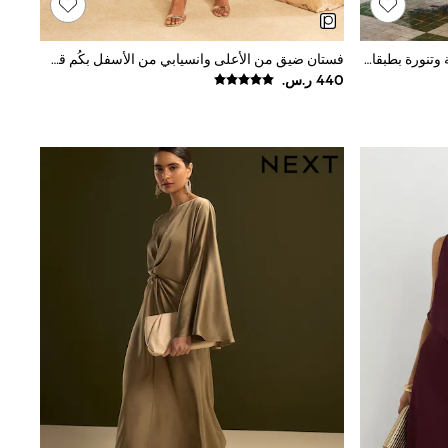
فستان ماكسي بطبعة موضّعة، بأشرطة وتنورة بطبقات من مزيج القطن والفيسكوز من Lipsy
فستان ضيق من الأعلى وانسيابي من الأسفل بكُم قصير بقصة مفصلة خصوصًا وبألوان متباينة من Love & Roses