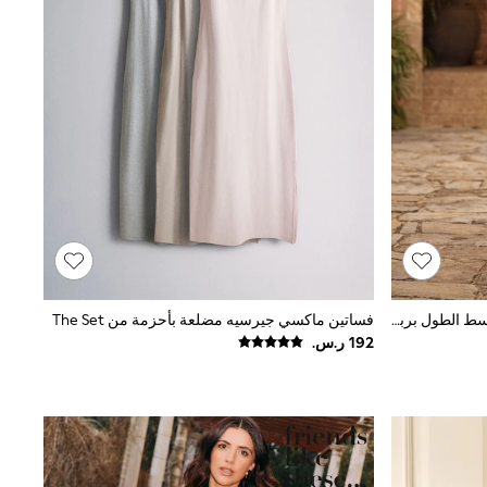
كريم زهور - فستان بتصميم قميص متوسط الطول برباط خصر من Love & Roses
فساتين ماكسي جيرسيه مضلعة بأحزمة من The Set