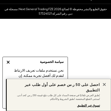
Dresses
حقوق الطبع والنشر محفوظة © لصالح 2026 Next General Trading FZE. مسجلة في
Occasionwear
دبي. رقم الشركة 57324021
Sets & Outfits
Linen Collection
Swimwear & Beachwear
Tops & T-Shirts
Sandals & Sliders
Jumpsuits & Playsuits
Shorts & Skirts
Sun Safe
سياسة الخصوصية
Sun Hats & Caps
Sunglasses
نحن نستخدم ملفات تعريف الارتباط
لنقدم لك أفضل تجربة ممكنة. إن
Women's Holiday Shop
استمرارك في استخدام موقعنا يعني
Women's Travel Styles
احصل على 50 ر.س خصم على أول طلب عبر
موافقتك على استخدامنا لملفات تعريف
Dresses
التطبيق
الارتباط.
Occasionwear
يُطبق العرض تلقائيًا في صفحة السداد على كل طلب تبلغ قيمته 250 ر.س كحد أدنى.
اكتشف المزيد
عن إدارة إعدادات ملفات
تُستثنى القطع المخفضة. تُطبق الشروط والأحكام.
Linen Collection
تعريف الارتباط (الكوكيز).
Tops & T-Shirts
تسوق عبر التطبيق