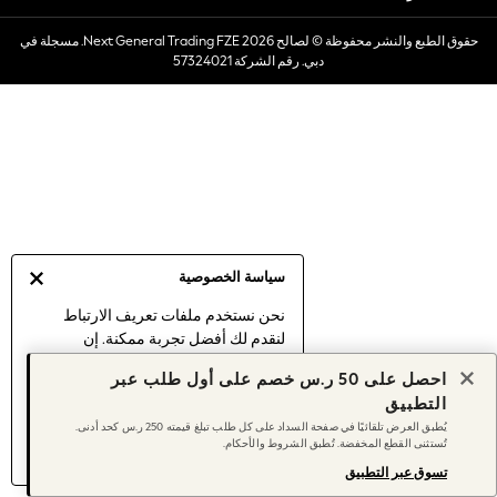
Dresses
حقوق الطبع والنشر محفوظة © لصالح 2026 Next General Trading FZE. مسجلة في
Occasionwear
دبي. رقم الشركة 57324021
Sets & Outfits
Linen Collection
Swimwear & Beachwear
Tops & T-Shirts
Sandals & Sliders
Jumpsuits & Playsuits
Shorts & Skirts
Sun Safe
سياسة الخصوصية
Sun Hats & Caps
Sunglasses
نحن نستخدم ملفات تعريف الارتباط
لنقدم لك أفضل تجربة ممكنة. إن
Women's Holiday Shop
استمرارك في استخدام موقعنا يعني
Women's Travel Styles
احصل على 50 ر.س خصم على أول طلب عبر
موافقتك على استخدامنا لملفات تعريف
Dresses
التطبيق
الارتباط.
Occasionwear
يُطبق العرض تلقائيًا في صفحة السداد على كل طلب تبلغ قيمته 250 ر.س كحد أدنى.
اكتشف المزيد
عن إدارة إعدادات ملفات
تُستثنى القطع المخفضة. تُطبق الشروط والأحكام.
Linen Collection
تعريف الارتباط (الكوكيز).
Tops & T-Shirts
تسوق عبر التطبيق