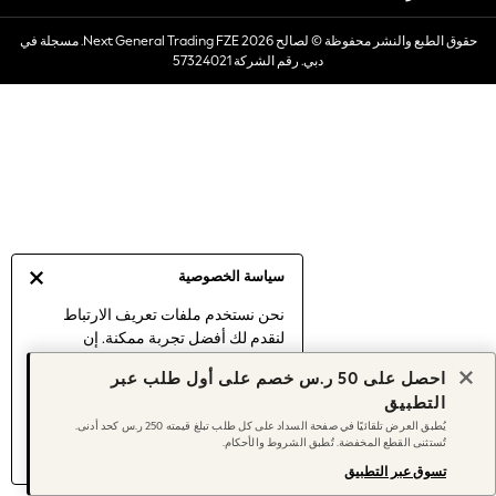
Dresses
حقوق الطبع والنشر محفوظة © لصالح 2026 Next General Trading FZE. مسجلة في
Occasionwear
دبي. رقم الشركة 57324021
Sets & Outfits
Linen Collection
Swimwear & Beachwear
Tops & T-Shirts
Sandals & Sliders
Jumpsuits & Playsuits
Shorts & Skirts
Sun Safe
سياسة الخصوصية
Sun Hats & Caps
Sunglasses
نحن نستخدم ملفات تعريف الارتباط
لنقدم لك أفضل تجربة ممكنة. إن
Women's Holiday Shop
استمرارك في استخدام موقعنا يعني
Women's Travel Styles
احصل على 50 ر.س خصم على أول طلب عبر
موافقتك على استخدامنا لملفات تعريف
Dresses
التطبيق
الارتباط.
Occasionwear
يُطبق العرض تلقائيًا في صفحة السداد على كل طلب تبلغ قيمته 250 ر.س كحد أدنى.
اكتشف المزيد
عن إدارة إعدادات ملفات
تُستثنى القطع المخفضة. تُطبق الشروط والأحكام.
Linen Collection
تعريف الارتباط (الكوكيز).
Tops & T-Shirts
تسوق عبر التطبيق