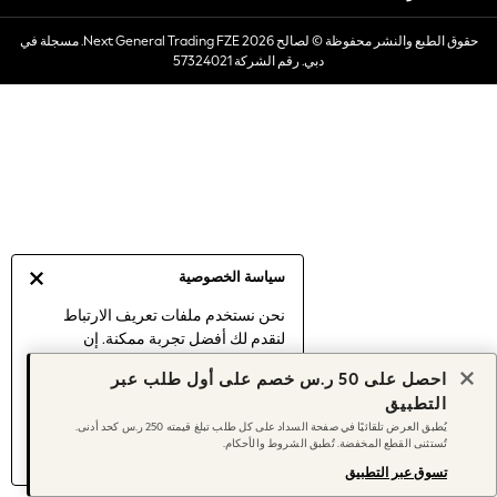
Dresses
حقوق الطبع والنشر محفوظة © لصالح 2026 Next General Trading FZE. مسجلة في
Occasionwear
دبي. رقم الشركة 57324021
Sets & Outfits
Linen Collection
Swimwear & Beachwear
Tops & T-Shirts
Sandals & Sliders
Jumpsuits & Playsuits
Shorts & Skirts
Sun Safe
سياسة الخصوصية
Sun Hats & Caps
Sunglasses
نحن نستخدم ملفات تعريف الارتباط
لنقدم لك أفضل تجربة ممكنة. إن
Women's Holiday Shop
استمرارك في استخدام موقعنا يعني
Women's Travel Styles
احصل على 50 ر.س خصم على أول طلب عبر
موافقتك على استخدامنا لملفات تعريف
Dresses
التطبيق
الارتباط.
Occasionwear
يُطبق العرض تلقائيًا في صفحة السداد على كل طلب تبلغ قيمته 250 ر.س كحد أدنى.
اكتشف المزيد
عن إدارة إعدادات ملفات
تُستثنى القطع المخفضة. تُطبق الشروط والأحكام.
Linen Collection
تعريف الارتباط (الكوكيز).
Tops & T-Shirts
تسوق عبر التطبيق