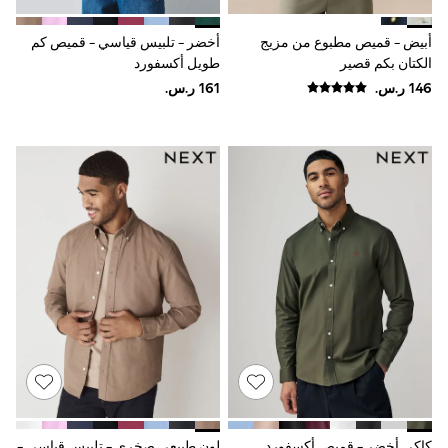
Smiggle
Eastpak
أبيض - قميص مطبوع من مزيج
أخضر - تلبيس قياسي - قميص كم
Bags & Backpacks
الكتان بكم قصير
طويل أكسفورد
Caps
Belts
Jumpers
Polo Shirts
All Girls Sports & Swimwear
T-Shirts
Bags & Backpacks
Lunchboxes
Caps
Bags
Blouses
Shirts
Polo Shirts
GIRLS
E-Gift Card
New In
New In from Next
0-2 years
3-5 years
6-8 years
كاكي أخضر - قميص أكسفورد
لون طبيعي صخري - تلبيس قياسي -