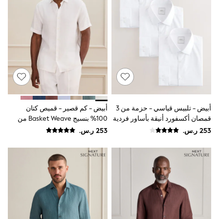
Baker by Ted Baker
Boden
Lipsy
Love & Roses
Mint Velvet
Monsoon
River Island
SCHOOWEAR
All Boys Schoolwear
Shoes
Trousers
Shorts
أبيض - تلبيس قياسي - حزمة من 3
أبيض - كم قصير - قميص كتان
Shirts
قمصان أكسفورد أنيقة بأساور فردية
100% بنسيج Basket Weave من
Polo Shirts
سهلة العناية
Signature
Sweatshirts & Jumpers
Coats & Jackets
Underwear
Socks
Multipacks
All Boys Sport & Swimwear
Trainers & Pumps
Swimwear
Tops
Shorts