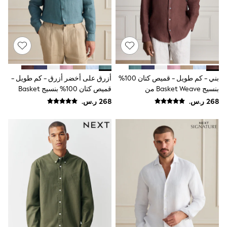
Joggers
adidas
Nike
All Girls Schoolwear
Shoes
Dresses
Trousers
Skirts
بني - كم طويل - قميص كتان 100%
أزرق على أخضر أزرق - كم طويل -
Shirts
بنسيج Basket Weave من
قميص كتان 100% بنسيج Basket
Polo Shirts
Signature
Weave من Signature
Sweatshirts
Cardigans
Coats & Jackets
Underwear
Socks & Tights
Multipacks
All Girls Sports & Swimwear
Trainers & Pumps
Swimwear
Tops
Leggings
Shorts
Joggers