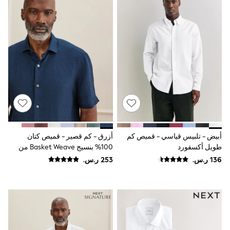
Rompers
Sandals
Swimwear
Sun Hats & Caps
Mens' Holiday Shop
Occasionwear
Shirts
Linen Collection
Polo Shirts
Tops & T-Shirts
Trousers & Chinos
Jeans
Sandals
Shorts
أبيض - تلبيس قياسي - قميص كم
أزرق - كم قصير - قميص كتان
Swimwear
Hats & Caps
طويل أكسفورد
100% بنسيج Basket Weave من
Vests
Signature
Sunglasses
Beach Towels
Bags
Travel Bags
Luggage
Angel & Rocket
B by Ted Baker