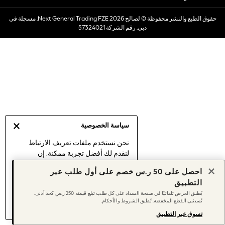
Dresses
حقوق الطبع والنشر محفوظة © لصالح 2026 Next General Trading FZE. مسجلة في
Occasionwear
دبي. رقم الشركة 57324021
Sets & Outfits
Linen Collection
Swimwear & Beachwear
Tops & T-Shirts
Sandals & Sliders
Jumpsuits & Playsuits
Shorts & Skirts
Sun Safe
سياسة الخصوصية
Sun Hats & Caps
Sunglasses
نحن نستخدم ملفات تعريف الارتباط
لنقدم لك أفضل تجربة ممكنة. إن
Women's Holiday Shop
استمرارك في استخدام موقعنا يعني
Women's Travel Styles
احصل على 50 ر.س خصم على أول طلب عبر
موافقتك على استخدامنا لملفات تعريف
Dresses
التطبيق
الارتباط.
Occasionwear
يُطبق العرض تلقائيًا في صفحة السداد على كل طلب تبلغ قيمته 250 ر.س كحد أدنى.
اكتشف المزيد
عن إدارة إعدادات ملفات
تُستثنى القطع المخفضة. تُطبق الشروط والأحكام.
Linen Collection
تعريف الارتباط (الكوكيز).
Tops & T-Shirts
تسوق عبر التطبيق