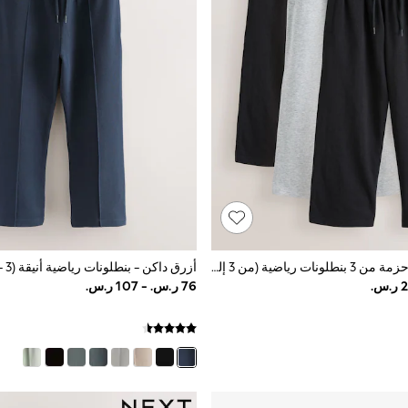
رمادي وأسود - حزمة من 3 بنطلونات رياضية (من 3 إلى 16 سنةً)
أزرق داكن - بنطلونات رياضية أنيقة (3 - 16 سنة)