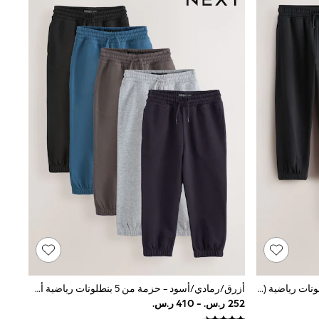
أسود/رمادي/فحمي - حزمة من 3 بنطلونات رياضية (من 3 إلى 16 سنةً)
أزرق/رمادي/أسود - حزمة من 5 بنطلونات رياضية أساسية (3 - 16 سنة)