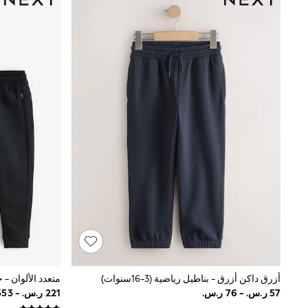
Boys' Travel Styles
Sunset Styles
Occasionwear
Sets & Outfits
Linen Collection
Tops & T-Shirts
Shirts
Polo Shirts
Swimwear
Shorts
Sandals & Clogs
Sun Safe
Rash Vests
Sun Hats & Caps
Sunglasses
Baby Holiday Shop
Baby Summer Nightwear
Occasionwear
Dresses
Sets & Outfits
Rompers
أزرق داكن أزرق - بناطيل رياضية (3-16سنوات)
Sandals
Swimwear
Sun Hats & Caps