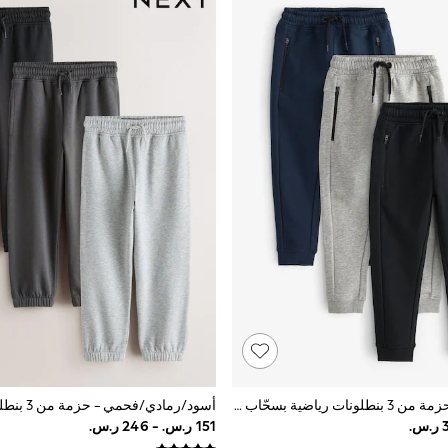
متعدد الألوان - حزمة من 3 بنطلونات رياضية بسحّاب تلبيس رشيق (3 - 16 سنة)