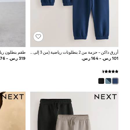
All Girls Schoolwear
Shoes
Dresses
Trousers
Skirts
Shirts
Polo Shirts
Sweatshirts
Cardigans
أزرق داكن - حزمة من 2 بنطلونات رياضية (من 3 إلى 16 سنةً)
Coats & Jackets
Underwear
Socks & Tights
Multipacks
All Girls Sports & Swimwear
Trainers & Pumps
Swimwear
Tops
Leggings
Shorts
Joggers
adidas
Nike
Shop All