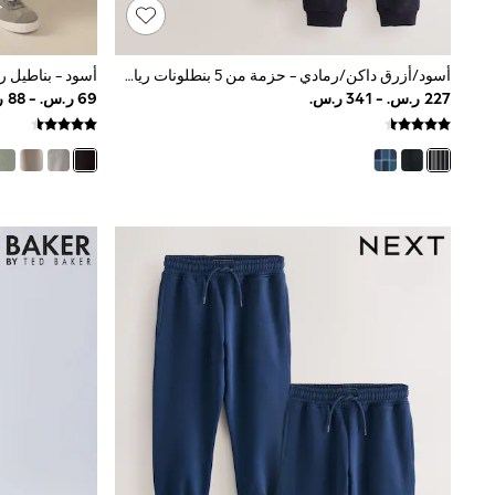
Love & Roses
Mint Velvet
Monsoon
River Island
أسود/أزرق داكن/رمادي - حزمة من 5 بنطلونات رياضية أساسية (3 - 16 سنة)
أسود - بناطيل رياضية (
SCHOOWEAR
All Boys Schoolwear
Shoes
Trousers
Shorts
Shirts
Polo Shirts
Sweatshirts & Jumpers
Coats & Jackets
Underwear
Socks
Multipacks
All Boys Sport & Swimwear
Trainers & Pumps
Swimwear
Tops
Shorts
Joggers
adidas
Nike