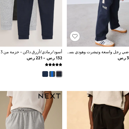
طقم بنطلون رياضي رِجل واسعة وتيشرت وهودي بسحّاب كامل بتصميم رياضي من Baker By Ted Baker