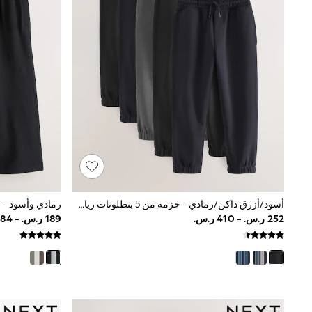
Tops & T-Shirts
Sandals & Sliders
Jumpsuits & Playsuits
Shorts & Skirts
Sun Safe
Sun Hats & Caps
Sunglasses
Women's Holiday Shop
Women's Travel Styles
Dresses
Occasionwear
Linen Collection
Tops & T-Shirts
Cover Ups & Kaftans
Sandals
Swimwear
أسود/أزرق داكن/رمادي - حزمة من 5 بنطلونات رياضية أساسية (3 - 16 سنة)
Jumpsuits & Playsuits
Beachwear
Skirts
Trousers
Sunglasses
Sun Hats & Caps
Resort Styles
Boys' Holiday Shop