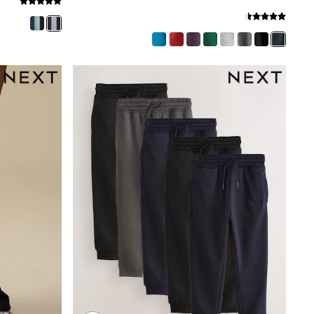
Mens' Holiday Shop
Occasionwear
Shirts
Linen Collection
Polo Shirts
Tops & T-Shirts
Trousers & Chinos
Jeans
Sandals
Shorts
Swimwear
Hats & Caps
Vests
Sunglasses
Beach Towels
Bags
Travel Bags
Luggage
Angel & Rocket
B by Ted Baker
Baker by Ted Baker
Boden
Lipsy