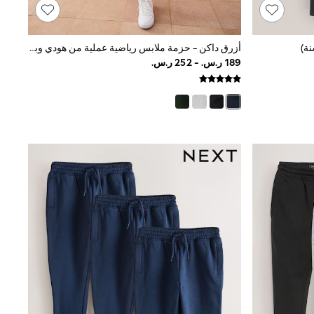
أزرق داكن - حزمة ملابس رياضية عملية من هودي وبنطلون رياضي (3-16سنة)