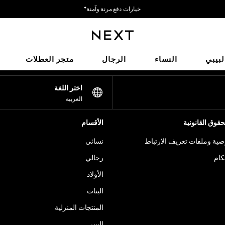
خيارات دفع مرنة وآمنة*
نحن نقبل
شبكاتنا الاجتماعية
لبيبي
النساء
الرجال
متجر العطلات
اختر اللغة
العربية
قوق القانونية
الأقسام
ية وملفات تعريف الارتباط
نسائي
كام
رجالي
الأولاد
البنات
المنتجات المنزلية
البيبي