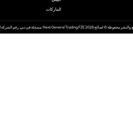
الماركات
صالح 2026 Next General Trading FZE. مسجلة في دبي. رقم الشركة 57324021