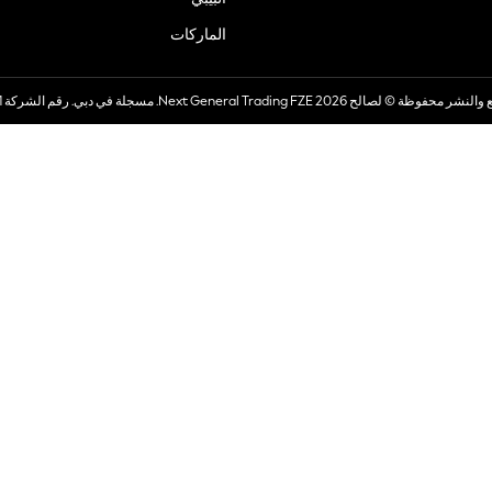
الماركات
صالح 2026 Next General Trading FZE. مسجلة في دبي. رقم الشركة 57324021