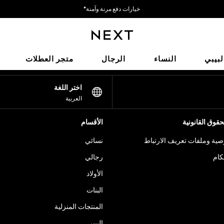
خيارات دفع مرنة وآمنة*
نحن نقبل
شبكاتنا الاجتماعية
لبيبي
النساء
الرجال
متجر العطلات
اختر اللغة
العربية
قوق القانونية
الأقسام
ية وملفات تعريف الارتباط
نسائي
كام
رجالي
الأولاد
البنات
المنتجات المنزلية
البيبي