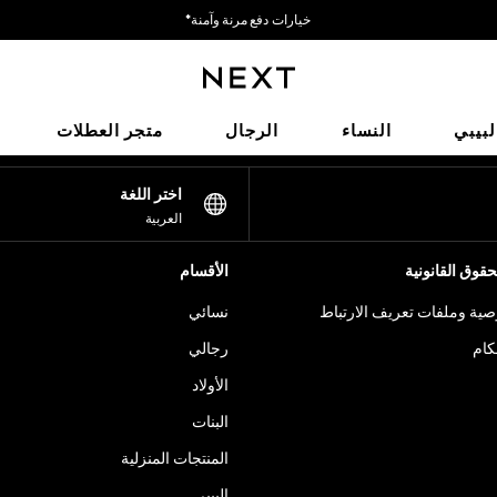
خيارات دفع مرنة وآمنة*
نحن نقبل
شبكاتنا الاجتماعية
لبيبي
النساء
الرجال
متجر العطلات
اختر اللغة
العربية
قوق القانونية
الأقسام
ية وملفات تعريف الارتباط
نسائي
كام
رجالي
الأولاد
البنات
المنتجات المنزلية
البيبي