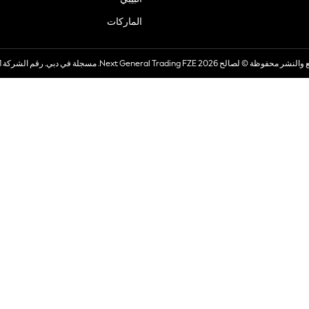
الماركات
صالح 2026 Next General Trading FZE. مسجلة في دبي. رقم الشركة 57324021