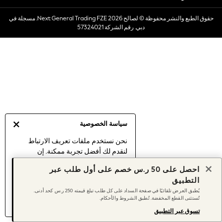
Dresses
حقوق الطبع والنشر محفوظة © لصالح 2026 Next General Trading FZE. مسجلة في
Occasionwear
دبي. رقم الشركة 57324021
Sets & Outfits
Linen Collection
Swimwear & Beachwear
Tops & T-Shirts
Sandals & Sliders
Jumpsuits & Playsuits
Shorts & Skirts
Sun Safe
سياسة الخصوصية
Sun Hats & Caps
Sunglasses
نحن نستخدم ملفات تعريف الارتباط
لنقدم لك أفضل تجربة ممكنة. إن
Women's Holiday Shop
استمرارك في استخدام موقعنا يعني
Women's Travel Styles
احصل على 50 ر.س خصم على أول طلب عبر
موافقتك على استخدامنا لملفات تعريف
Dresses
التطبيق
الارتباط.
Occasionwear
يُطبق العرض تلقائيًا في صفحة السداد على كل طلب تبلغ قيمته 250 ر.س كحد أدنى.
اكتشف المزيد
عن إدارة إعدادات ملفات
تُستثنى القطع المخفضة. تُطبق الشروط والأحكام.
Linen Collection
تعريف الارتباط (الكوكيز).
Tops & T-Shirts
تسوق عبر التطبيق