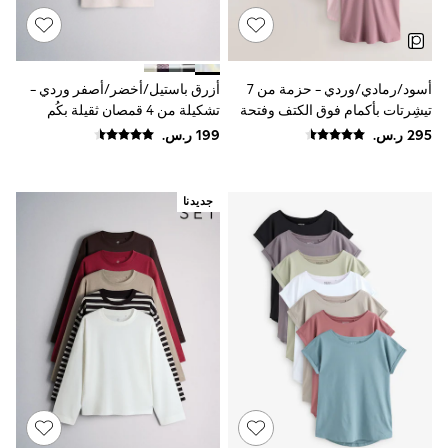
Smiggle
Eastpak
Bags & Backpacks
Caps
أسود/رمادي/وردي - حزمة من 7
أزرق باستيل/أخضر/أصفر وردي -
Belts
Jumpers
تيشِرتات بأكمام فوق الكتف وفتحة
تشكيلة من 4 قمصان ثقيلة بكُم
Polo Shirts
رقبة حرف V
قصير من The Set
All Girls Sports & Swimwear
T-Shirts
Bags & Backpacks
جديدنا
Lunchboxes
Caps
Bags
Blouses
Shirts
Polo Shirts
GIRLS
E-Gift Card
New In
New In from Next
0-2 years
3-5 years
6-8 years