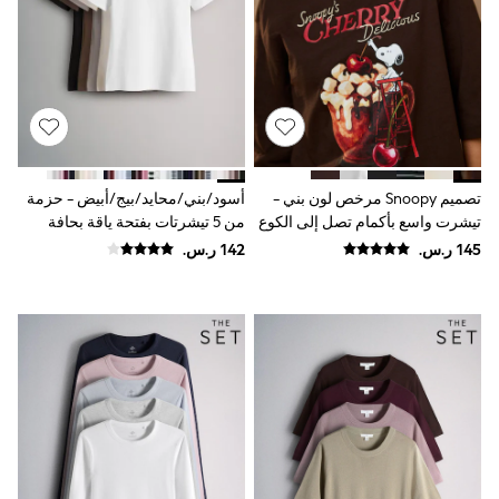
Joggers
adidas
Nike
All Girls Schoolwear
Shoes
Dresses
Trousers
Skirts
Shirts
تصميم Snoopy مرخص لون بني -
أسود/بني/محايد/بيج/أبيض - حزمة
Polo Shirts
تيشرت واسع بأكمام تصل إلى الكوع
من 5 تيشرتات بفتحة ياقة بحافة
Sweatshirts
وياقة مستديرة
مستديرة وبتلبيس ضيق من The Set
Cardigans
Coats & Jackets
Underwear
Socks & Tights
Multipacks
All Girls Sports & Swimwear
Trainers & Pumps
Swimwear
Tops
Leggings
Shorts
Joggers