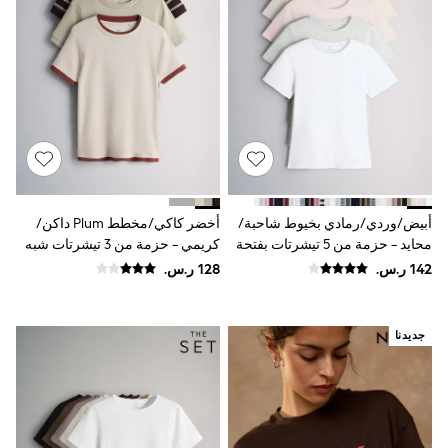
Baker by Ted Baker
Boden
Lipsy
Love & Roses
Mint Velvet
Monsoon
River Island
SCHOOWEAR
All Boys Schoolwear
Shoes
Trousers
Shorts
أبيض/وردي/رمادي بخيوط شاحبة/
أخضر كاكي/مخطط Plum داكن/
Shirts
محايد - حزمة من 5 تيشرتات بفتحة
كريمي - حزمة من 3 تيشرتات شبه
Polo Shirts
ياقة بحافة مستديرة وبتلبيس ضيق
شفافة بملمس ناعم ومزينة بطبقة
Sweatshirts & Jumpers
من The Set
شكلية من The Set
Coats & Jackets
Underwear
Socks
جديدنا
Multipacks
All Boys Sport & Swimwear
Trainers & Pumps
Swimwear
Tops
Shorts