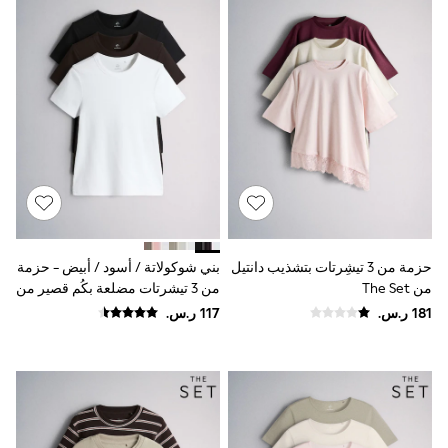
Rompers
Sandals
Swimwear
Sun Hats & Caps
Mens' Holiday Shop
Occasionwear
Shirts
Linen Collection
Polo Shirts
Tops & T-Shirts
Trousers & Chinos
Jeans
Sandals
Shorts
Swimwear
حزمة من 3 تيشِرتات بتشذيب دانتيل
بني شوكولاتة / أسود / أبيض - حزمة
Hats & Caps
من The Set
من 3 تيشرتات مضلعة بكُم قصير من
Vests
The Set
Sunglasses
Beach Towels
Bags
Travel Bags
Luggage
Angel & Rocket
B by Ted Baker