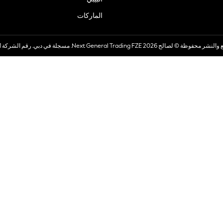
الماركات
صالح 2026 Next General Trading FZE. مسجلة في دبي. رقم الشركة 57324021