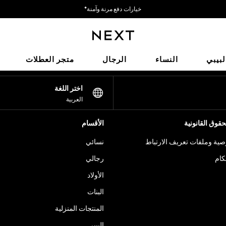
خيارات دفع مرنة وآمنة*
نحن نقبل
شبكاتنا الاجتماعية
لبيبي
النساء
الرجال
متجر العطلات
اختر اللغة
العربية
قوق القانونية
الأقسام
ية وملفات تعريف الارتباط
نسائي
كام
رجالي
الأولاد
البنات
المنتجات المنزلية
البيبي