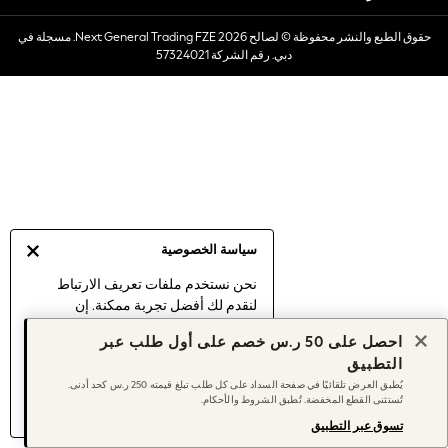
Dresses
حقوق الطبع والنشر محفوظة © لصالح 2026 Next General Trading FZE. مسجلة في
Occasionwear
دبي. رقم الشركة 57324021
Sets & Outfits
Linen Collection
Swimwear & Beachwear
Tops & T-Shirts
Sandals & Sliders
Jumpsuits & Playsuits
Shorts & Skirts
Sun Safe
سياسة الخصوصية
Sun Hats & Caps
Sunglasses
نحن نستخدم ملفات تعريف الارتباط
لنقدم لك أفضل تجربة ممكنة. إن
Women's Holiday Shop
استمرارك في استخدام موقعنا يعني
Women's Travel Styles
احصل على 50 ر.س خصم على أول طلب عبر
موافقتك على استخدامنا لملفات تعريف
Dresses
التطبيق
الارتباط.
Occasionwear
يُطبق العرض تلقائيًا في صفحة السداد على كل طلب تبلغ قيمته 250 ر.س كحد أدنى.
اكتشف المزيد
عن إدارة إعدادات ملفات
تُستثنى القطع المخفضة. تُطبق الشروط والأحكام.
Linen Collection
تعريف الارتباط (الكوكيز).
Tops & T-Shirts
تسوق عبر التطبيق