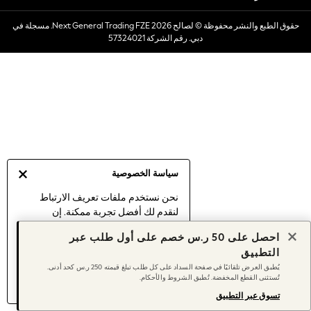
Dresses
حقوق الطبع والنشر محفوظة © لصالح 2026 Next General Trading FZE. مسجلة في
Occasionwear
دبي. رقم الشركة 57324021
Sets & Outfits
Linen Collection
Swimwear & Beachwear
Tops & T-Shirts
Sandals & Sliders
Jumpsuits & Playsuits
Shorts & Skirts
Sun Safe
سياسة الخصوصية
Sun Hats & Caps
Sunglasses
نحن نستخدم ملفات تعريف الارتباط
لنقدم لك أفضل تجربة ممكنة. إن
Women's Holiday Shop
استمرارك في استخدام موقعنا يعني
Women's Travel Styles
احصل على 50 ر.س خصم على أول طلب عبر
موافقتك على استخدامنا لملفات تعريف
Dresses
التطبيق
الارتباط.
Occasionwear
يُطبق العرض تلقائيًا في صفحة السداد على كل طلب تبلغ قيمته 250 ر.س كحد أدنى.
اكتشف المزيد
عن إدارة إعدادات ملفات
تُستثنى القطع المخفضة. تُطبق الشروط والأحكام.
Linen Collection
تعريف الارتباط (الكوكيز).
Tops & T-Shirts
تسوق عبر التطبيق