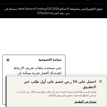
Dresses
حقوق الطبع والنشر محفوظة © لصالح 2026 Next General Trading FZE. مسجلة في
Occasionwear
دبي. رقم الشركة 57324021
Sets & Outfits
Linen Collection
Swimwear & Beachwear
Tops & T-Shirts
Sandals & Sliders
Jumpsuits & Playsuits
Shorts & Skirts
Sun Safe
سياسة الخصوصية
Sun Hats & Caps
Sunglasses
نحن نستخدم ملفات تعريف الارتباط
لنقدم لك أفضل تجربة ممكنة. إن
Women's Holiday Shop
استمرارك في استخدام موقعنا يعني
Women's Travel Styles
احصل على 50 ر.س خصم على أول طلب عبر
موافقتك على استخدامنا لملفات تعريف
Dresses
التطبيق
الارتباط.
Occasionwear
يُطبق العرض تلقائيًا في صفحة السداد على كل طلب تبلغ قيمته 250 ر.س كحد أدنى.
اكتشف المزيد
عن إدارة إعدادات ملفات
تُستثنى القطع المخفضة. تُطبق الشروط والأحكام.
Linen Collection
تعريف الارتباط (الكوكيز).
Tops & T-Shirts
تسوق عبر التطبيق