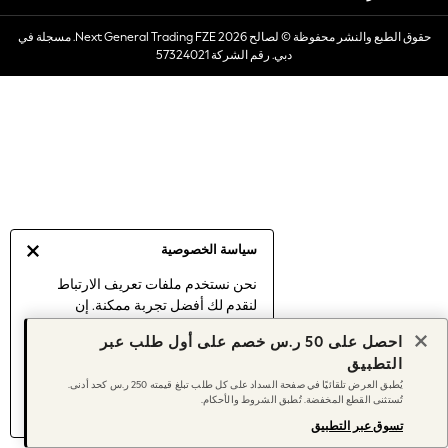
Dresses
حقوق الطبع والنشر محفوظة © لصالح 2026 Next General Trading FZE. مسجلة في
Occasionwear
دبي. رقم الشركة 57324021
Sets & Outfits
Linen Collection
Swimwear & Beachwear
Tops & T-Shirts
Sandals & Sliders
Jumpsuits & Playsuits
Shorts & Skirts
Sun Safe
سياسة الخصوصية
Sun Hats & Caps
Sunglasses
نحن نستخدم ملفات تعريف الارتباط
لنقدم لك أفضل تجربة ممكنة. إن
Women's Holiday Shop
استمرارك في استخدام موقعنا يعني
Women's Travel Styles
احصل على 50 ر.س خصم على أول طلب عبر
موافقتك على استخدامنا لملفات تعريف
Dresses
التطبيق
الارتباط.
Occasionwear
يُطبق العرض تلقائيًا في صفحة السداد على كل طلب تبلغ قيمته 250 ر.س كحد أدنى.
اكتشف المزيد
عن إدارة إعدادات ملفات
تُستثنى القطع المخفضة. تُطبق الشروط والأحكام.
Linen Collection
تعريف الارتباط (الكوكيز).
Tops & T-Shirts
تسوق عبر التطبيق