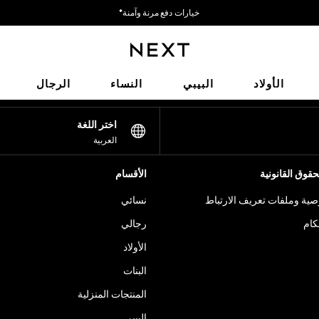
خيارات دفع مرنة وآمنة*
نحن نقبل
شبكاتنا الاجتماعية
الأولاد
البيبي
النساء
الرجال
اختر اللغة
العربية
قوق القانونية
الأقسام
ية وملفات تعريف الارتباط
نسائي
كام
رجالي
الأولاد
البنات
المنتجات المنزلية
البيبي