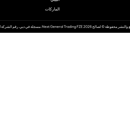
الماركات
صالح 2026 Next General Trading FZE. مسجلة في دبي. رقم الشركة 57324021