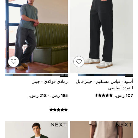
Baker by Ted Baker
Boden
Lipsy
Love & Roses
Mint Velvet
Monsoon
River Island
SCHOOWEAR
All Boys Schoolwear
Shoes
Trousers
Shorts
Shirts
Polo Shirts
أسود - قياس مستقيم - جينز قابل
رمادي فولاذي - جينز
Sweatshirts & Jumpers
للتمدد أساسي
Coats & Jackets
Underwear
Socks
Multipacks
All Boys Sport & Swimwear
Trainers & Pumps
Swimwear
Tops
Shorts