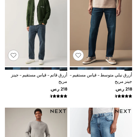
Joggers
adidas
Nike
All Girls Schoolwear
Shoes
Dresses
Trousers
Skirts
Shirts
Polo Shirts
Sweatshirts
Cardigans
Coats & Jackets
أزرق نيلي متوسط - قياس مستقيم -
أزرق قاتم - قياس مستقيم - جينز
Underwear
جينز مريح
مريح
Socks & Tights
Multipacks
All Girls Sports & Swimwear
Trainers & Pumps
Swimwear
Tops
Leggings
Shorts
Joggers