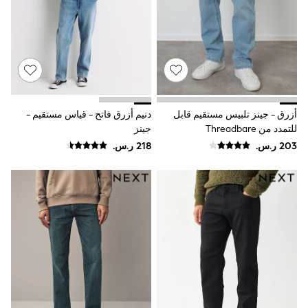
9-11 years
12-14 years
15+ years
All Clothing
Coats & Jackets
Dresses
Holiday Shop
Jeans
Jumpsuits & Playsuits
أزرق - جينز تلبيس مستقيم قابل
دنيم أزرق فاتح - قياس مستقيم -
All Girl's New In
للتمدد من Threadbare
جينز
Kid's Top Picks
Top & Bottom Sets
Summer Dresses
Polka Dots
THE SET
Knitwear
Loungewear
Nightwear & Pyjamas
Occasionwear
Pants & Leggings
Schoolwear
Sets & Outfits
Shirts & Blouses
Shorts & Skirts