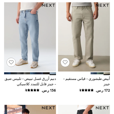
Rompers
Sandals
Swimwear
Sun Hats & Caps
Mens' Holiday Shop
Occasionwear
Shirts
Linen Collection
Polo Shirts
Tops & T-Shirts
Trousers & Chinos
Jeans
Sandals
Shorts
Swimwear
Hats & Caps
Vests
أبيض طبشوري - قياس مستقيم -
دنيم أزرق غسل تبييض - تلبيس ضيق
Sunglasses
جينز
- جينز قابل للتمدد كلاسيكي
Beach Towels
Bags
Travel Bags
Luggage
Angel & Rocket
B by Ted Baker