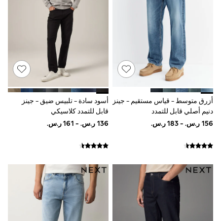
adidas
Nike
Shop All
Shoes
Coats & Jackets
Bags & Accessories
Shirts
Polo Shirts
Shop all
Shoes
Coats & Jackets
أزرق متوسط - قياس مستقيم - جينز
أسود سادة - تلبيس ضيق - جينز
Bags
دنيم أصلي قابل للتمدد
قابل للتمدد كلاسيكي
Polo Shirts
Blue
Black
White
Grey
Green
Red
All Branded Schoolwear
adidas
Nike
Clarks
Start Rite