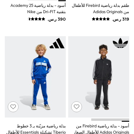
Smiggle
طقم بدلة رياضية Firebird للأطفال
أسود - بدلة رياضية Academy 25
Eastpak
من Adidas Originals
بتقنية Dri-FIT من Nike
Bags & Backpacks
Caps
Belts
Jumpers
Polo Shirts
All Girls Sports & Swimwear
T-Shirts
Bags & Backpacks
Lunchboxes
Caps
Bags
Blouses
Shirts
Polo Shirts
GIRLS
E-Gift Card
New In
New In from Next
0-2 years
3-5 years
أسود - بدلة رياضية Firebird من
بدلة رياضية مزيّنة بـ 3 خطوط
6-8 years
Adidas Originals للأطفال الصغار
Tiberio تشكيلة Essentials للأطفال