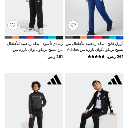
Baker by Ted Baker
Boden
Lipsy
Love & Roses
Mint Velvet
Monsoon
River Island
SCHOOWEAR
أزرق فاتح - بدلة رياضية للأطفال من
رمادي/أسود - بدلة رياضية للأطفال
All Boys Schoolwear
نسيج تريكو بألوان بارزة من Adidas
من نسيج تريكو بألوان بارزة من
Shoes
Adidas
Trousers
Shorts
Shirts
Polo Shirts
Sweatshirts & Jumpers
Coats & Jackets
Underwear
Socks
Multipacks
All Boys Sport & Swimwear
Trainers & Pumps
Swimwear
Tops
Shorts