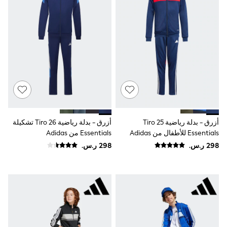
Sun Hats & Caps
Resort Styles
Boys' Holiday Shop
Boys' Travel Styles
Sunset Styles
Occasionwear
Sets & Outfits
Linen Collection
Tops & T-Shirts
Shirts
Polo Shirts
Swimwear
Shorts
أزرق - بدلة رياضية Tiro 25
أزرق - بدلة رياضية Tiro 26 تشكيلة
Sandals & Clogs
Essentials للأطفال من Adidas
Essentials من Adidas
Sun Safe
Rash Vests
Sun Hats & Caps
Sunglasses
Baby Holiday Shop
Baby Summer Nightwear
Occasionwear
Dresses
Sets & Outfits