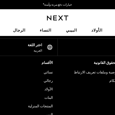
خيارات دفع مرنة وآمنة*
نحن نقبل
شبكاتنا الاجتماعية
الأولاد
البيبي
النساء
الرجال
اختر اللغة
العربية
قوق القانونية
الأقسام
ية وملفات تعريف الارتباط
نسائي
كام
رجالي
الأولاد
البنات
المنتجات المنزلية
البيبي