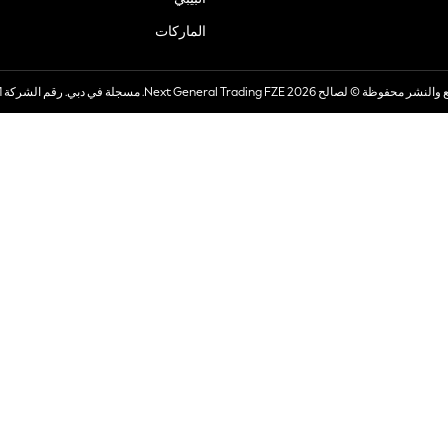
الماركات
صالح 2026 Next General Trading FZE. مسجلة في دبي. رقم الشركة 57324021