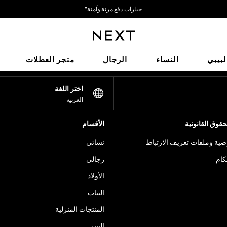
خيارات دفع مرنة وآمنة*
نحن نقبل
شبكاتنا الاجتماعية
لبيبي
النساء
الرجال
متجر العطلات
اختر اللغة
العربية
قوق القانونية
الأقسام
ية وملفات تعريف الارتباط
نسائي
كام
رجالي
الأولاد
البنات
المنتجات المنزلية
البيبي