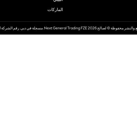
الماركات
صالح 2026 Next General Trading FZE. مسجلة في دبي. رقم الشركة 57324021