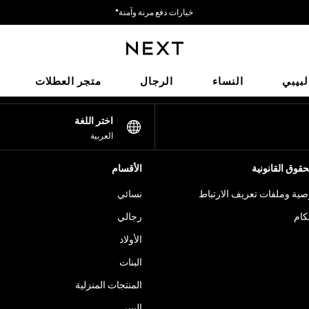
خيارات دفع مرنة وآمنة*
نحن نقبل
شبكاتنا الاجتماعية
لبيبي
النساء
الرجال
متجر العطلات
اختر اللغة
العربية
قوق القانونية
الأقسام
ية وملفات تعريف الارتباط
نسائي
كام
رجالي
الأولاد
البنات
المنتجات المنزلية
البيبي