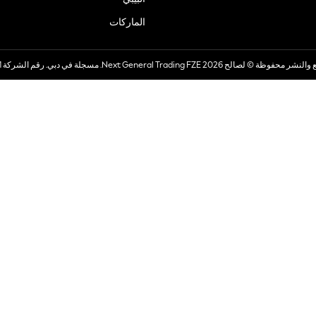
الماركات
صالح 2026 Next General Trading FZE. مسجلة في دبي. رقم الشركة 57324021