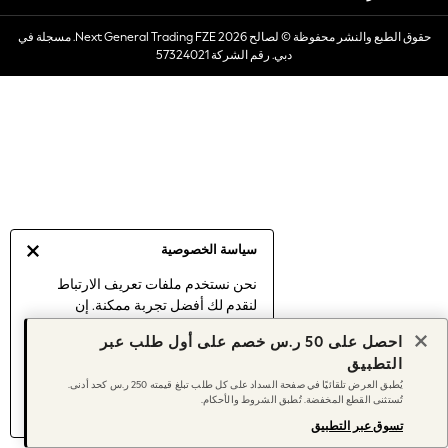
Dresses
حقوق الطبع والنشر محفوظة © لصالح 2026 Next General Trading FZE. مسجلة في
Occasionwear
دبي. رقم الشركة 57324021
Sets & Outfits
Linen Collection
Swimwear & Beachwear
Tops & T-Shirts
Sandals & Sliders
Jumpsuits & Playsuits
Shorts & Skirts
Sun Safe
سياسة الخصوصية
Sun Hats & Caps
Sunglasses
نحن نستخدم ملفات تعريف الارتباط
لنقدم لك أفضل تجربة ممكنة. إن
Women's Holiday Shop
استمرارك في استخدام موقعنا يعني
Women's Travel Styles
احصل على 50 ر.س خصم على أول طلب عبر
موافقتك على استخدامنا لملفات تعريف
Dresses
التطبيق
الارتباط.
Occasionwear
يُطبق العرض تلقائيًا في صفحة السداد على كل طلب تبلغ قيمته 250 ر.س كحد أدنى.
اكتشف المزيد
عن إدارة إعدادات ملفات
تُستثنى القطع المخفضة. تُطبق الشروط والأحكام.
Linen Collection
تعريف الارتباط (الكوكيز).
Tops & T-Shirts
تسوق عبر التطبيق