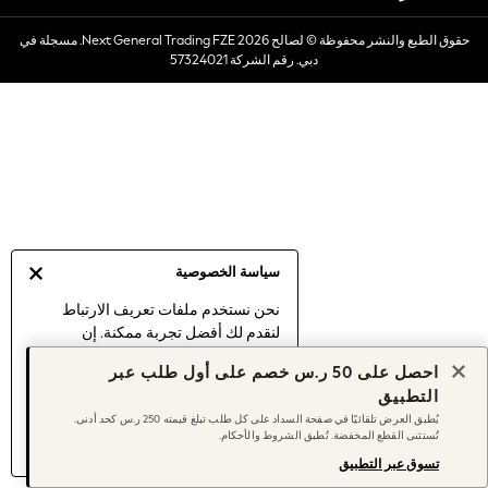
Dresses
حقوق الطبع والنشر محفوظة © لصالح 2026 Next General Trading FZE. مسجلة في
Occasionwear
دبي. رقم الشركة 57324021
Sets & Outfits
Linen Collection
Swimwear & Beachwear
Tops & T-Shirts
Sandals & Sliders
Jumpsuits & Playsuits
Shorts & Skirts
Sun Safe
سياسة الخصوصية
Sun Hats & Caps
Sunglasses
نحن نستخدم ملفات تعريف الارتباط
لنقدم لك أفضل تجربة ممكنة. إن
Women's Holiday Shop
استمرارك في استخدام موقعنا يعني
Women's Travel Styles
احصل على 50 ر.س خصم على أول طلب عبر
موافقتك على استخدامنا لملفات تعريف
Dresses
التطبيق
الارتباط.
Occasionwear
يُطبق العرض تلقائيًا في صفحة السداد على كل طلب تبلغ قيمته 250 ر.س كحد أدنى.
اكتشف المزيد
عن إدارة إعدادات ملفات
تُستثنى القطع المخفضة. تُطبق الشروط والأحكام.
Linen Collection
تعريف الارتباط (الكوكيز).
Tops & T-Shirts
تسوق عبر التطبيق