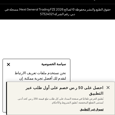
Dresses
حقوق الطبع والنشر محفوظة © لصالح 2026 Next General Trading FZE. مسجلة في
Occasionwear
دبي. رقم الشركة 57324021
Sets & Outfits
Linen Collection
Swimwear & Beachwear
Tops & T-Shirts
Sandals & Sliders
Jumpsuits & Playsuits
Shorts & Skirts
Sun Safe
سياسة الخصوصية
Sun Hats & Caps
Sunglasses
نحن نستخدم ملفات تعريف الارتباط
لنقدم لك أفضل تجربة ممكنة. إن
Women's Holiday Shop
استمرارك في استخدام موقعنا يعني
Women's Travel Styles
احصل على 50 ر.س خصم على أول طلب عبر
موافقتك على استخدامنا لملفات تعريف
Dresses
التطبيق
الارتباط.
Occasionwear
يُطبق العرض تلقائيًا في صفحة السداد على كل طلب تبلغ قيمته 250 ر.س كحد أدنى.
اكتشف المزيد
عن إدارة إعدادات ملفات
تُستثنى القطع المخفضة. تُطبق الشروط والأحكام.
Linen Collection
تعريف الارتباط (الكوكيز).
Tops & T-Shirts
تسوق عبر التطبيق